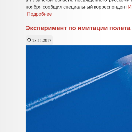
Родина!»
ноября сообщил специальный корреспондент
И
Подробнее
о
В
Рязани
Эксперимент по имитации полета
создается
мемориально-
28.11.2017
просветительский
комплекс
«Дом
Циолковского»