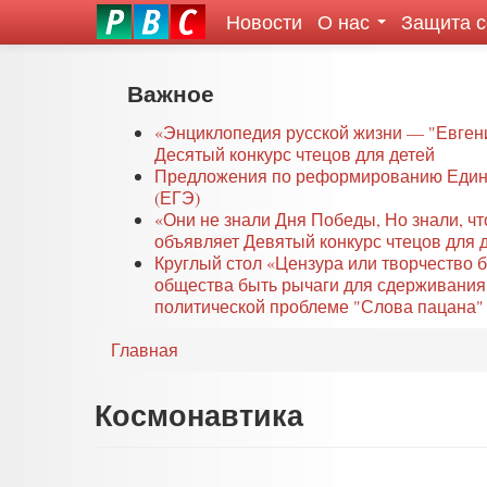
Новости
О нас
Защита 
eddit
ove
oroscope
Перейти
Важное
or
к
oday
основному
«Энциклопедия русской жизни — "Евген
rintable
Десятый конкурс чтецов для детей
содержанию
Предложения по реформированию Едино
ictures
(ЕГЭ)
«Они не знали Дня Победы, Но знали, ч
объявляет Девятый конкурс чтецов для 
Круглый стол «Цензура или творчество 
общества быть рычаги для сдерживания
политической проблеме "Слова пацана" 
Главная
Космонавтика