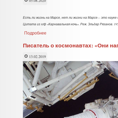
05.08.2020
другим»?
Фоторепортаж
Есть ли жизнь на Марсе, нет ли жизни на Марсе— это науке 
Цитата из х/ф «Карнавальная ночь». Реж. Эльдар Рязанов. 19
Подробнее
о
Конфликт
при
Писатель о космонавтах: «Они на
полете
на
13.02.2019
Марс
разрушит
экспедицию
—
норвежский
психолог