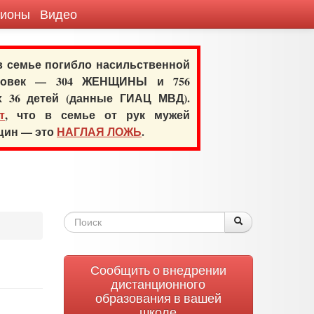
гионы
Видео
 в семье погибло насильственной
еловек — 304 ЖЕНЩИНЫ и 756
х 36 детей (данные ГИАЦ МВД).
т
, что в семье от рук мужей
нщин — это
НАГЛАЯ ЛОЖЬ
.
Форма
Поиск
Поиск
поиска
Сообщить о внедрении
дистанционного
образования в вашей
школе