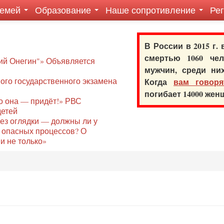
семей
Образование
Наше сопротивление
Ре
В России в 2015 г.
смертью 1060 ч
ий Онегин"» Объявляется
мужчин, среди ни
го государственного экзамена
Когда
вам говоря
погибает 14000 же
то она — придёт!» РВС
детей
без оглядки — должны ли у
 опасных процессов? О
и не только»