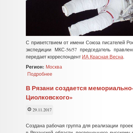
С приветствием от имени Союза писателей Ро
экспедиции МКС-56/57 председатель правл
передает корреспондент
ИА Красная Весна
.
Регион:
Москва
Подробнее
о
Писатель
о
В Рязани создается мемориально
космонавтах:
Циолковского»
«Они
напоминают
нам,
29.11.2017
с
чего
Создана рабочая группа для реализации проек
начинается
в Рязанской области, посвященного русскому 