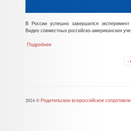
В России успешно завершился эксперимент 
Видео
совместных российско-американских уч
Подробнее
о
Эксперимент
по
‹
имитации
полета
на
Луну
успешно
завершился
в
2024 ©
Родительское всероссийское сопротивл
России