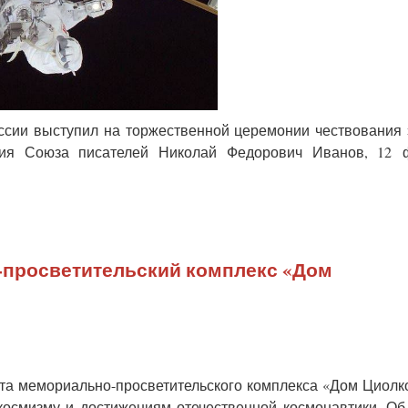
ссии выступил на торжественной церемонии чествования
ения Союза писателей Николай Федорович Иванов, 12 
-просветительский комплекс «Дом
та мемориально-просветительского комплекса «Дом Циолк
космизму и достижениям отечественной космонавтики. Об