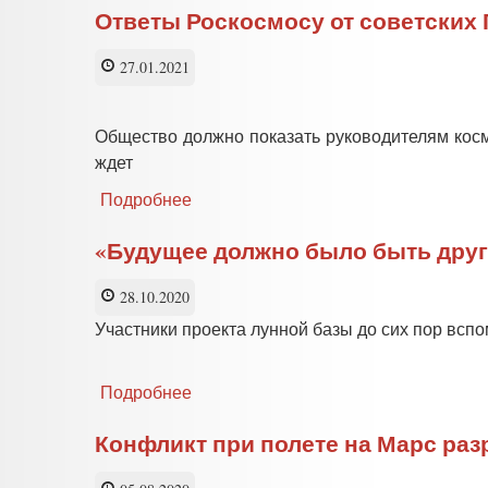
Ответы Роскосмосу от советских
27.01.2021
Общество должно показать руководителям косм
ждет
Подробнее
о
Ответы
Роскосмосу
«Будущее должно было быть дру
от
советских
28.10.2020
Генеральных
Участники проекта лунной базы до сих пор вспом
конструкторов
Подробнее
о
«Будущее
должно
Конфликт при полете на Марс ра
было
быть