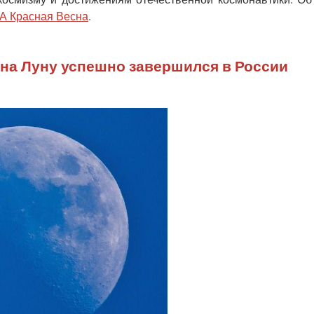
А Красная Весна
.
 на Луну успешно завершился в России