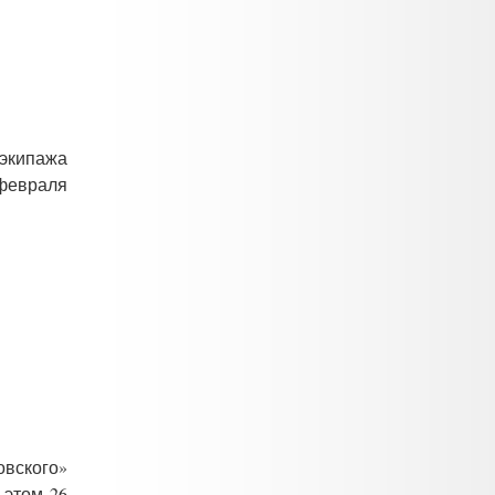
 экипажа
февраля
овского»
 этом 26