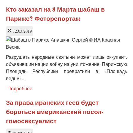
Warner
Bros
Кто заказал на 8 Марта шабаш в
заменит
Париже? Фоторепортаж
Аквамена
открытым
геем
12.03.2019
Разрушать народные святыни может лишь оккупант,
объявивший нации войну на уничтожение. Парижскую
Площадь Республики превратили в «Площадь
ведьм»...
Подробнее
о
Кто
заказал
За права иранских геев будет
на
бороться американский посол-
8
Марта
гомосексуалист
шабаш
в