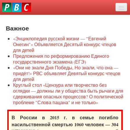
Перейти
eddit
к
ove
основному
Новости
oroscope
содержанию
or
Важное
О нас
oday
«Энциклопедия русской жизни — "Евгений
rintable
Защита семей
Онегин"» Объявляется Десятый конкурс чтецов
ictures
для детей
Образование
Предложения по реформированию Единого
государственного экзамена (ЕГЭ)
Наше сопротивление
«Они не знали Дня Победы, Но знали, что она —
придёт!» РВС объявляет Девятый конкурс чтецов
Регионы
для детей
Круглый стол «Цензура или творчество без
оглядки — должны ли у общества быть рычаги для
Видео
сдерживания опасных процессов? О политической
проблеме "Слова пацана" и не только»
В России в 2015 г. в семье погибло
насильственной смертью 1060 человек — 304