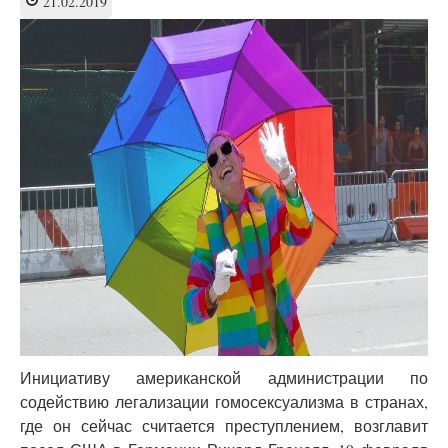
21.02.2019
Париже?
Фоторепортаж
Инициативу американской администрации по
содействию легализации гомосексуализма в странах,
где он сейчас считается преступлением, возглавит