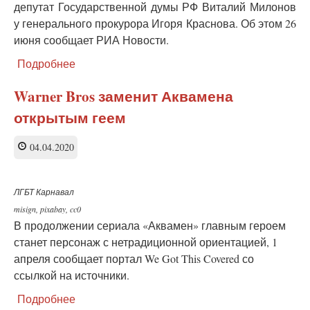
депутат Государственной думы РФ Виталий Милонов
у генерального прокурора Игоря Краснова. Об этом 26
июня сообщает РИА Новости.
Подробнее
о
Генпрокурора
РФ
Warner Bros заменит Аквамена
призвали
открытым геем
проверить
посольство
США
04.04.2020
на
пропаганду
ЛГБТ
ЛГБТ Карнавал
misign, pixabay, cc0
В продолжении сериала «Аквамен» главным героем
станет персонаж с нетрадиционной ориентацией, 1
апреля сообщает портал We Got This Covered со
ссылкой на источники.
Подробнее
о