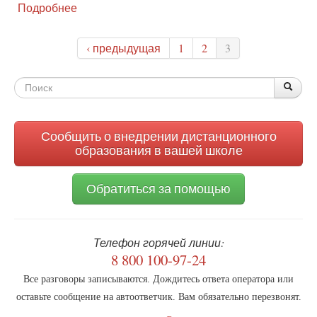
Подробнее
о
В
поисках
‹ предыдущая
1
2
3
утраченного
Я,
или
Форма
По
Поис
Трансгендерное
поиска
детство
Сообщить о внедрении дистанционного
образования в вашей школе
Обратиться за помощью
Телефон горячей линии:
8 800 100-97-24
Все разговоры записываются. Дождитесь ответа оператора или
оставьте сообщение на автоответчик. Вам обязательно перезвонят.