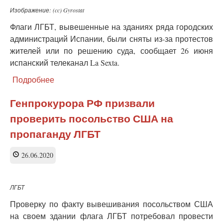
Изображение: (cc) Gyrostat
Флаги ЛГБТ, вывешенные на зданиях ряда городских
администраций Испании, были сняты из-за протестов
жителей или по решению суда, сообщает 26 июня
испанский телеканал La Sexta.
Подробнее
о
В
Испании
Генпрокурора РФ призвали
флаги
проверить посольство США на
ЛГБТ
убрали
пропаганду ЛГБТ
со
зданий
26.06.2020
ряда
городских
администраций
ЛГБТ
Проверку по факту вывешивания посольством США
на своем здании флага ЛГБТ потребовал провести