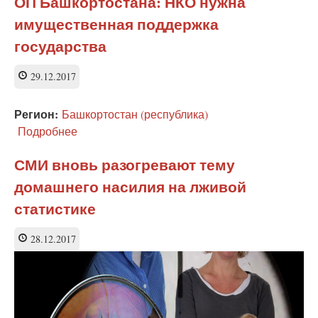
ОП Башкортостана: НКО нужна
к
имущественная поддержка
бюджетным
средствам
государства
в
двух
29.12.2017
районах
Ростовской
области
Регион:
Башкортостан (республика)
Подробнее
о
ОП
Башкортостана:
СМИ вновь разогревают тему
НКО
домашнего насилия на лживой
нужна
имущественная
статистике
поддержка
государства
28.12.2017