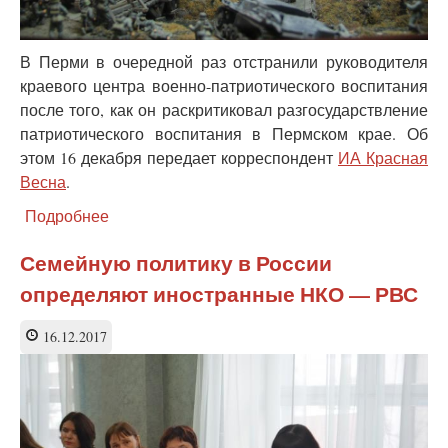
В Перми в очередной раз отстранили руководителя
краевого центра военно-патриотического воспитания
после того, как он раскритиковал разгосударствление
патриотического воспитания в Пермском крае. Об
этом 16 декабря передает корреспондент
ИА Красная
Весна
.
Подробнее
о
В
Перми
Семейную политику в России
отстранен
определяют иностранные НКО — РВС
очередной
руководитель
центра
16.12.2017
патриотического
воспитания