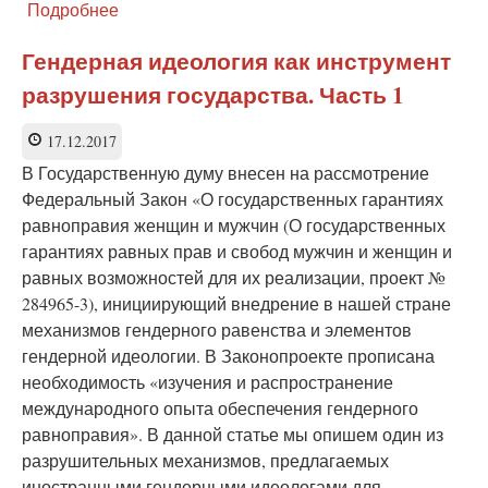
Подробнее
о
Гендерная
идеология
Гендерная идеология как инструмент
как
разрушения государства. Часть 1
инструмент
разрушения
государства. Часть
17.12.2017
2
В Государственную думу внесен на рассмотрение
Федеральный Закон «О государственных гарантиях
равноправия женщин и мужчин (О государственных
гарантиях равных прав и свобод мужчин и женщин и
равных возможностей для их реализации, проект №
284965-3), инициирующий внедрение в нашей стране
механизмов гендерного равенства и элементов
гендерной идеологии. В Законопроекте прописана
необходимость «изучения и распространение
международного опыта обеспечения гендерного
равноправия». В данной статье мы опишем один из
разрушительных механизмов, предлагаемых
иностранными гендерными идеологами для