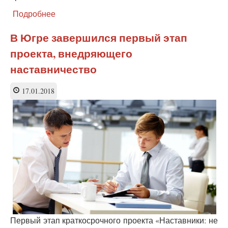
Подробнее
о
Проект
«Наставничество»
В Югре завершился первый этап
выводят
проекта, внедряющего
на
всероссийский
наставничество
уровень
17.01.2018
Первый этап краткосрочного проекта «Наставники: не