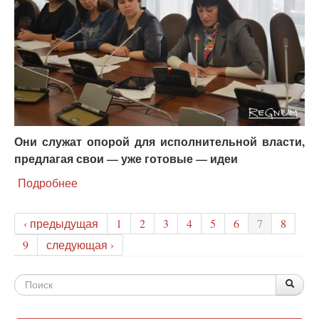
Они служат опорой для исполнительной власти,
предлагая свои — уже готовые — идеи
Подробнее
о
Семейную
политику
‹ предыдущая
1
2
3
4
5
6
7
8
в
России
9
следующая ›
определяют
иностранные
Форма
НКО
По
Поис
—
поиска
РВС