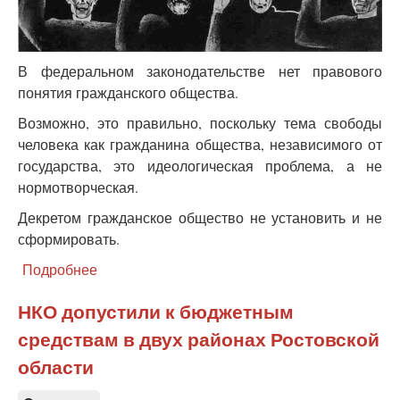
В федеральном законодательстве нет правового
понятия гражданского общества.
Возможно, это правильно, поскольку тема свободы
человека как гражданина общества, независимого от
государства, это идеологическая проблема, а не
нормотворческая.
Декретом гражданское общество не установить и не
сформировать.
Подробнее
о
Как
социальное
НКО допустили к бюджетным
государство
средствам в двух районах Ростовской
в
России
области
уничтожает
само