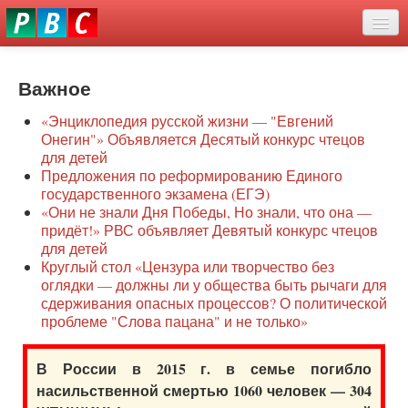
Перейти
eddit
к
ove
основному
Новости
oroscope
содержанию
or
Важное
О нас
oday
«Энциклопедия русской жизни — "Евгений
rintable
Защита семей
Онегин"» Объявляется Десятый конкурс чтецов
ictures
для детей
Образование
Предложения по реформированию Единого
государственного экзамена (ЕГЭ)
Наше сопротивление
«Они не знали Дня Победы, Но знали, что она —
придёт!» РВС объявляет Девятый конкурс чтецов
Регионы
для детей
Круглый стол «Цензура или творчество без
оглядки — должны ли у общества быть рычаги для
Видео
сдерживания опасных процессов? О политической
проблеме "Слова пацана" и не только»
В России в 2015 г. в семье погибло
насильственной смертью 1060 человек — 304