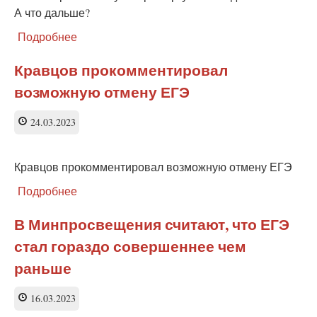
А что дальше?
Подробнее
о
Толстой
разнес
Кравцов прокомментировал
в
возможную отмену ЕГЭ
пух
и
прах
24.03.2023
аргументы
адептов
ЕГЭ.
Кравцов прокомментировал возможную отмену ЕГЭ
А
Подробнее
о
что
Кравцов
дальше?
прокомментировал
В Минпросвещения считают, что ЕГЭ
возможную
стал гораздо совершеннее чем
отмену
ЕГЭ
раньше
16.03.2023