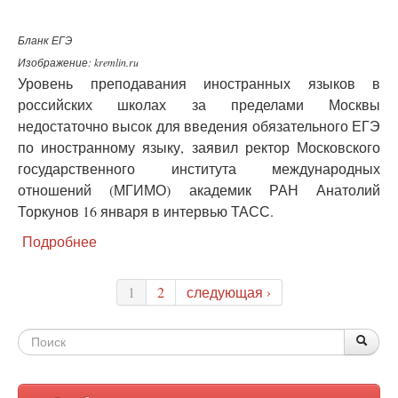
экзаменов
Бланк ЕГЭ
Изображение: kremlin.ru
Уровень преподавания иностранных языков в
российских школах за пределами Москвы
недостаточно высок для введения обязательного ЕГЭ
по иностранному языку, заявил ректор Московского
государственного института международных
отношений (МГИМО) академик РАН Анатолий
Торкунов 16 января в интервью ТАСС.
Подробнее
о
Ректор
МГИМО
1
2
следующая ›
поддержал
отмену
обязательного
Форма
По
Поис
ЕГЭ
поиска
по
иностранному