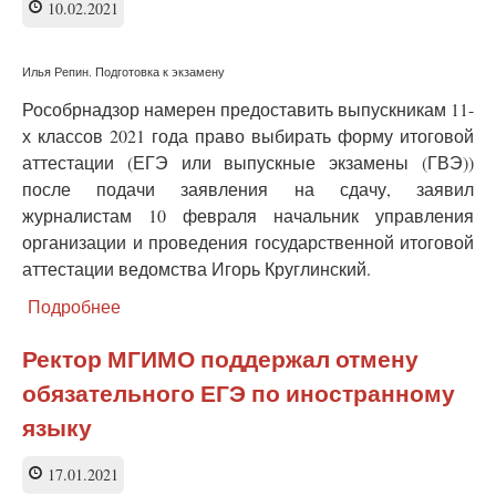
10.02.2021
ЕГЭ
Илья Репин. Подготовка к экзамену
Рособрнадзор намерен предоставить выпускникам 11-
х классов 2021 года право выбирать форму итоговой
аттестации (ЕГЭ или выпускные экзамены (ГВЭ))
после подачи заявления на сдачу, заявил
журналистам 10 февраля начальник управления
организации и проведения государственной итоговой
аттестации ведомства Игорь Круглинский.
Подробнее
о
ЕГЭ
сдает
Ректор МГИМО поддержал отмену
позиции?
обязательного ЕГЭ по иностранному
Школьникам
разрешат
языку
выбирать
форму
17.01.2021
выпускных