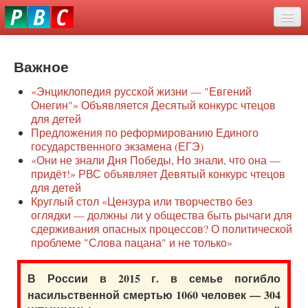
Перейти
eddit
к
ove
основному
Новости
oroscope
содержанию
or
Важное
О нас
oday
«Энциклопедия русской жизни — "Евгений
rintable
Защита семей
Онегин"» Объявляется Десятый конкурс чтецов
ictures
для детей
Образование
Предложения по реформированию Единого
государственного экзамена (ЕГЭ)
Наше сопротивление
«Они не знали Дня Победы, Но знали, что она —
придёт!» РВС объявляет Девятый конкурс чтецов
Регионы
для детей
Круглый стол «Цензура или творчество без
оглядки — должны ли у общества быть рычаги для
Видео
сдерживания опасных процессов? О политической
проблеме "Слова пацана" и не только»
В России в 2015 г. в семье погибло
насильственной смертью 1060 человек — 304