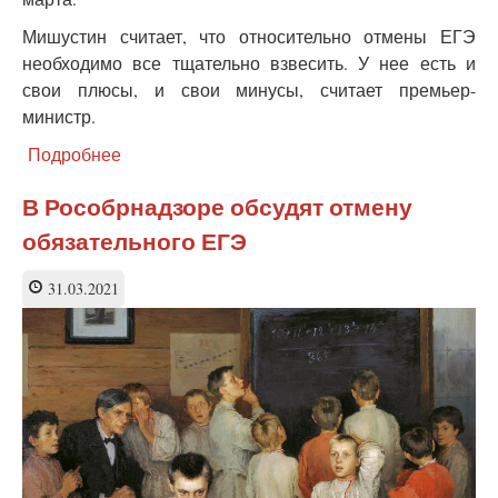
Мишустин считает, что относительно отмены ЕГЭ
необходимо все тщательно взвесить. У нее есть и
свои плюсы, и свои минусы, считает премьер-
министр.
Подробнее
о
Мишустин
заявил,
В Рособрнадзоре обсудят отмену
что
обязательного ЕГЭ
надо
взвесить
все
31.03.2021
«за»
и
«против»
отмены
ЕГЭ