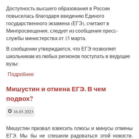
Доступность высшего образования в России
повысилась благодаря введению Единого
государственного экзамена (ЕГЭ), считают в
Минпросвещения, следует из сообщения пресс-
службы министерства от 15 марта.
В сообщении утверждается, что ЕГЭ позволяет
школьникам из любых регионов поступать в ведущие
вузы:
Подробнее
о
В
Минпросвещения
Мишустин и отмена ЕГЭ. В чем
считают,
подвох?
что
ЕГЭ
стал
16.03.2023
гораздо
совершеннее
Мишустин призвал взвесить плюсы и минусы отмены
чем
ЕГЭ. Мы бы не спешили радоваться этой новости.
раньше