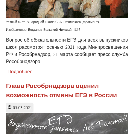
Устный счет. В народной школе С. А. Рачинского (фрагмент).
Изображение: Богданов-Бельский Николай. 1895
Вопрос об обязательности ЕГЭ для всех выпускников
школ рассмотрят осенью 2021 года Минпросвещения
РФ и Рособрнадзор, 31 марта сообщает пресс-служба
Рособрнадзора.
Подробнее
о
В
Рособрнадзоре
Глава Рособрнадзора оценил
обсудят
возможность отмены ЕГЭ в России
отмену
обязательного
ЕГЭ
05.03.2021