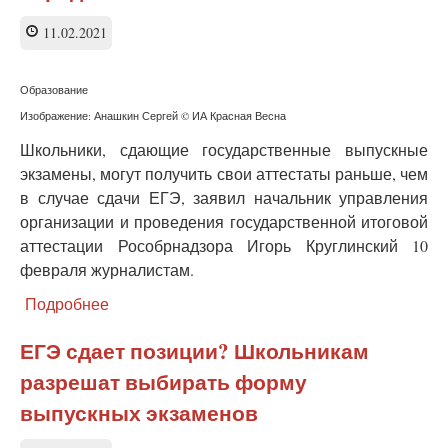
ЕГЭ
в
11.02.2021
России
Образование
Изображение: Анашкин Сергей © ИА Красная Весна
Школьники, сдающие государственные выпускные
экзамены, могут получить свои аттестаты раньше, чем
в случае сдачи ЕГЭ, заявил начальник управления
организации и проведения государственной итоговой
аттестации Рособрнадзора Игорь Круглинский 10
февраля журналистам.
Подробнее
о
Рособрнадзор
сообщил
ЕГЭ сдает позиции? Школьникам
о
разрешат выбирать форму
преимуществах
выпускного
выпускных экзаменов
экзамена
перед