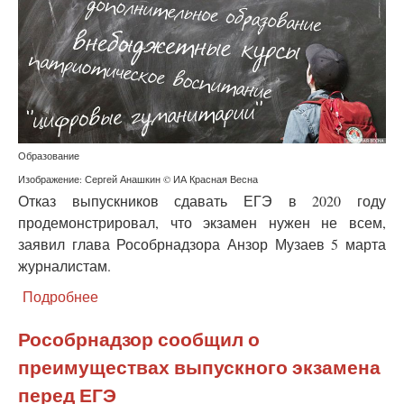
Образование
Изображение: Сергей Анашкин © ИА Красная Весна
Отказ выпускников сдавать ЕГЭ в 2020 году
продемонстрировал, что экзамен нужен не всем,
заявил глава Рособрнадзора Анзор Музаев 5 марта
журналистам.
Подробнее
о
Глава
Рособрнадзора
Рособрнадзор сообщил о
оценил
преимуществах выпускного экзамена
возможность
отмены
перед ЕГЭ