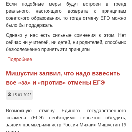
Если подобные меры будут встроен в тренд
реального, настоящего возврата к принципам
советского образования, то тогда отмену ЕГЭ можно
было бы поддержать.
Однако у нас есть сильные сомнения в этом. Нет
сейчас ни учителей, ни детей, ни родителей, спосбынх
безюолезненно принять эти принципы.
Подробнее
о
Мишустин
и
Мишустин заявил, что надо взвесить
отмена
все «за» и «против» отмены ЕГЭ
ЕГЭ.
В
чем
15.03.2023
подвох?
Возможную отмену Единого государственного
экзамена (ЕГЭ) необходимо серьезно обсудить,
заявил премьер-министр России Михаил Мишустин 15
марта.