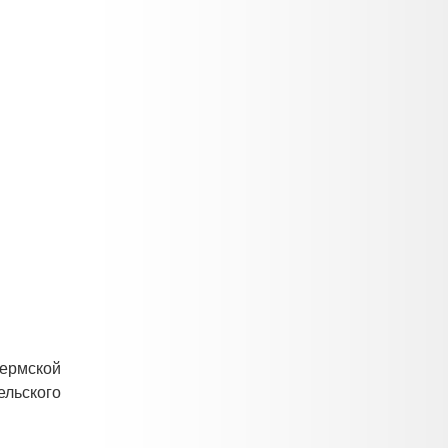
пермской
льского