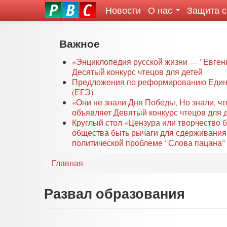
Новости
О нас
Защита 
eddit
ove
oroscope
Перейти
Важное
or
к
oday
основному
«Энциклопедия русской жизни — "Евген
rintable
Десятый конкурс чтецов для детей
содержанию
Предложения по реформированию Едино
ictures
(ЕГЭ)
«Они не знали Дня Победы, Но знали, ч
объявляет Девятый конкурс чтецов для 
Круглый стол «Цензура или творчество 
общества быть рычаги для сдерживания
политической проблеме "Слова пацана" 
Главная
Развал образования