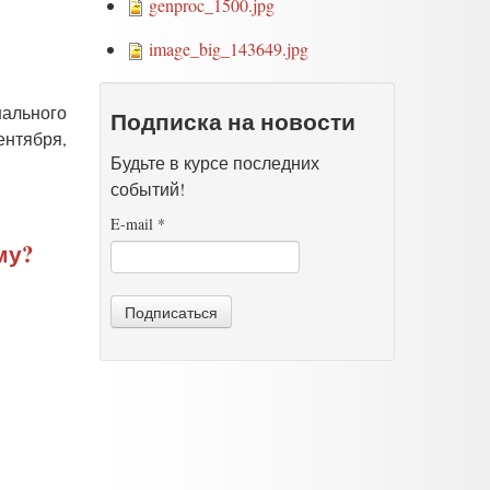
genproc_1500.jpg
image_big_143649.jpg
ального
Подписка на новости
нтября,
Будьте в курсе последних
событий!
E-mail
*
му?
Подписаться