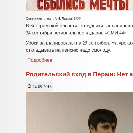
Советский плакат, А.И. Лавров 1950г
В Костромской области сотрудники запланиров
24 сентября региональное издание «СМИ.44».
Уроки запланированы на 25 сентября. На уроках
откладывать на пенсию надо смолоду.
Подробнее
о
Костромской
пенсионный
Родительский сход в Перми: Нет 
фонд
учит
24.09.2018
школьников
откладывать
на
пенсию