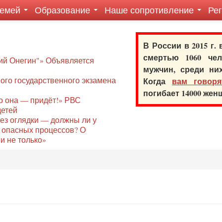
семей
Образование
Наше сопротивление
Ре
В России в 2015 г.
смертью 1060 ч
ий Онегин"» Объявляется
мужчин, среди ни
го государственного экзамена
Когда
вам говоря
погибает 14000 же
то она — придёт!» РВС
детей
без оглядки — должны ли у
 опасных процессов? О
и не только»