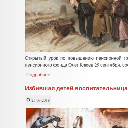
Открытый урок по повышению пенсионной гр
пенсионного фонда Олег Клюев 25 сентября, с
Подробнее
о
Глава
ПФР
Избившая детей воспитательница
Брянска
решил
25.09.2018
научить
школьников
любить
пенсионную
реформу?