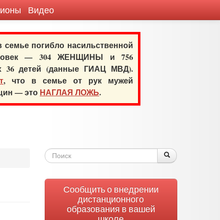
гионы
Видео
 в семье погибло насильственной
еловек — 304 ЖЕНЩИНЫ и 756
х 36 детей (данные ГИАЦ МВД).
т
, что в семье от рук мужей
нщин — это
НАГЛАЯ ЛОЖЬ
.
Форма
Поиск
Поиск
поиска
Сообщить о внедрении
дистанционного
образования в вашей
школе