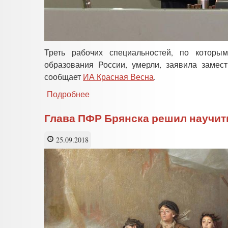
Треть рабочих специальностей, по которы
образования России, умерли, заявила замес
сообщает
ИА Красная Весна
.
Подробнее
о
Треть
рабочих
Глава ПФР Брянска решил научи
профессий,
которым
25.09.2018
обучает
Минпросвещения,
умерли