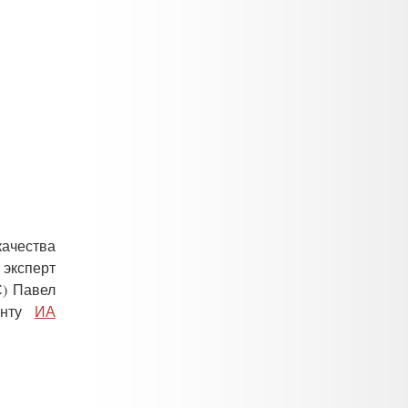
ачества
ксперт
С) Павел
енту
ИА