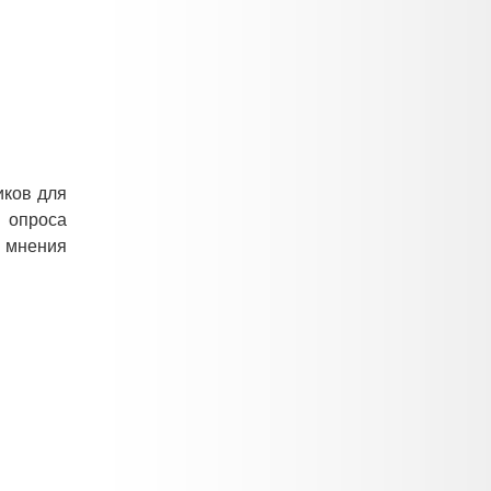
иков для
 опроса
 мнения