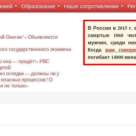
семей
Образование
Наше сопротивление
Ре
В России в 2015 г.
смертью 1060 ч
ий Онегин"» Объявляется
мужчин, среди ни
го государственного экзамена
Когда
вам говоря
погибает 14000 же
то она — придёт!» РВС
детей
без оглядки — должны ли у
 опасных процессов? О
и не только»