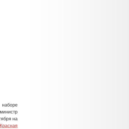
 наборе
министр
тября на
Красная