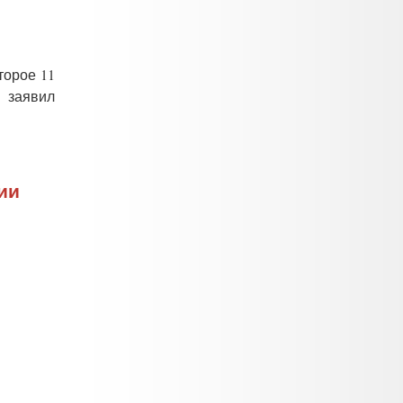
торое 11
 заявил
ии