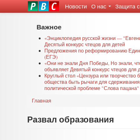
Новости
О нас
Защита 
eddit
ove
oroscope
Перейти
Важное
or
к
oday
основному
«Энциклопедия русской жизни — "Евген
rintable
Десятый конкурс чтецов для детей
содержанию
Предложения по реформированию Едино
ictures
(ЕГЭ)
«Они не знали Дня Победы, Но знали, ч
объявляет Девятый конкурс чтецов для 
Круглый стол «Цензура или творчество 
общества быть рычаги для сдерживания
политической проблеме "Слова пацана" 
Главная
Развал образования