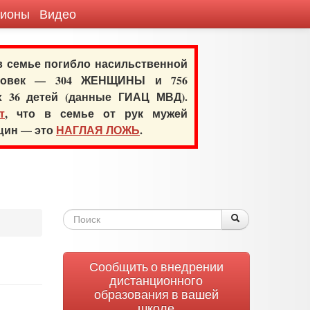
гионы
Видео
 в семье погибло насильственной
еловек — 304 ЖЕНЩИНЫ и 756
х 36 детей (данные ГИАЦ МВД).
т
, что в семье от рук мужей
нщин — это
НАГЛАЯ ЛОЖЬ
.
Форма
Поиск
Поиск
поиска
Сообщить о внедрении
дистанционного
образования в вашей
школе