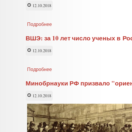
национальная
12.10.2018
забастовка
в
защиту
Подробнее
о
права
Родителям
на
первоклассников
ВШЭ: за 10 лет число ученых в Р
образование
объяснили,
что
12.10.2018
школа —
«авторитарная
структура»
Подробнее
о
ВШЭ:
за
Минобрнауки РФ призвало "орие
10
лет
12.10.2018
число
ученых
в России
сократилось
на
7%