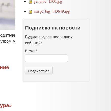
genproc_1500.jpg
image_big_143649.jpg
Подписка на новости
водителя
Будьте в курсе последних
 утром у
событий!
E-mail
*
ание
Подписаться
тура»