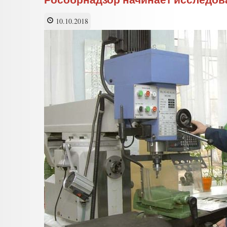
России
не
10.10.2018
нравятся
школьные
учебники