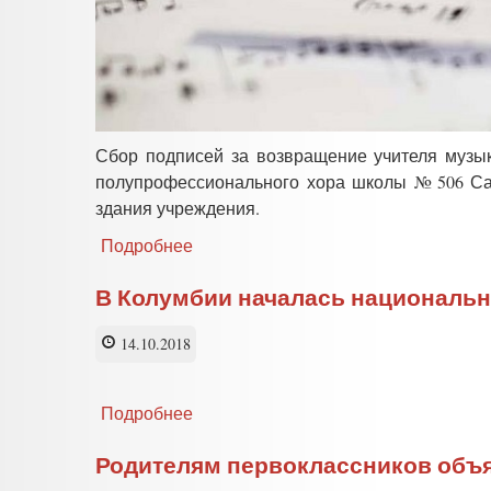
Сбор подписей за возвращение учителя музы
полупрофессионального хора школы № 506 Са
здания учреждения.
Подробнее
о
В
Петербурге
В Колумбии началась национальна
родители
требуют
14.10.2018
возвращения
любимого
педагога
Подробнее
о
в
В
школу
Колумбии
Родителям первоклассников объя
началась