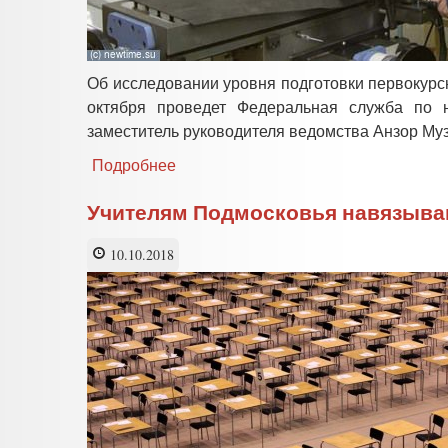
Об исследовании уровня подготовки первокурс
октября проведет Федеральная служба по н
заместитель руководителя ведомства Анзор Му
Подробнее
о
Рособрнадзор
начинает
Учителям Подмосковья навязываю
исследование
уровня
10.10.2018
подготовки
первокурсников