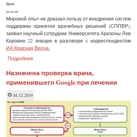
коронавируса
Врач
picsa.tm
Мировой опыт не доказал пользу от внедрения систем
поддержки принятия врачебных решений (СППВР),
заявил научный сотрудник Университета Аризоны Лев
Коровин 22 января в разговоре с корреспондентом
ИА Красная Весна.
Подробнее
о
Электронные
системы
Назначена проверка врача,
принятия
применившего Google при лечении
врачебных
решений
не
04.12.2019
спасают
жизни