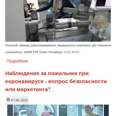
​Опытный образец роботизированного медицинского комплекса для онкологии
(онкоробота). ЦНИИ РТК. Санкт-Петербург. 24.01.2018 г.
Подробнее
о
Разработан
ИИ,
Наблюдение за пожилыми при
который
коронавирусе - вопрос безопасности
решает,
нужен
или маркетинга?
для
диагностирования
07.06.2020
врач
или
нет