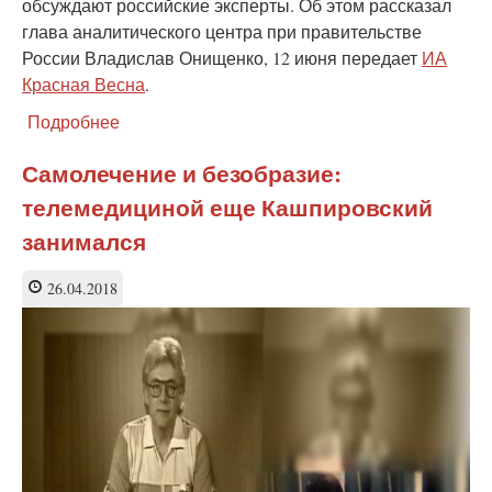
обсуждают российские эксперты. Об этом рассказал
глава аналитического центра при правительстве
России Владислав Онищенко, 12 июня передает
ИА
Красная Весна
.
Подробнее
о
Появятся ли
вслед
Самолечение и безобразие:
за
телемедициной еще Кашпировский
интернет-
врачами
занимался
интернет-
судьи?
26.04.2018