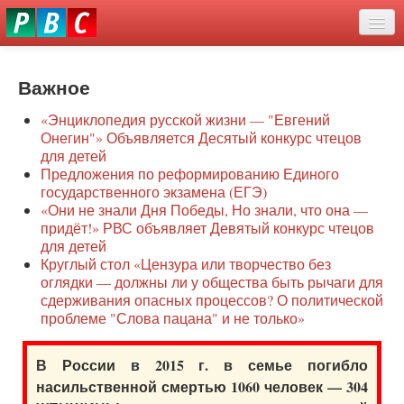
Перейти
eddit
к
ove
основному
Новости
oroscope
содержанию
or
Важное
О нас
oday
«Энциклопедия русской жизни — "Евгений
rintable
Защита семей
Онегин"» Объявляется Десятый конкурс чтецов
ictures
для детей
Образование
Предложения по реформированию Единого
государственного экзамена (ЕГЭ)
Наше сопротивление
«Они не знали Дня Победы, Но знали, что она —
придёт!» РВС объявляет Девятый конкурс чтецов
Регионы
для детей
Круглый стол «Цензура или творчество без
оглядки — должны ли у общества быть рычаги для
Видео
сдерживания опасных процессов? О политической
проблеме "Слова пацана" и не только»
В России в 2015 г. в семье погибло
насильственной смертью 1060 человек — 304