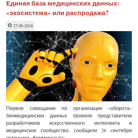
ВШЭ:
Единая база медицинских данных:
«это
«экосистема» или распродажа?
все
знают» —
капитализм
27.09.2018
уничтожает
медицину
Первое совещание по организации «оборота»
биомедицинских данных провели представители
разработчиков искусственного интеллекта и
медицинское сообщество, сообщили 26 сентября
источники «Коммерсанта».