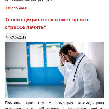
Подробнее
о
Единая
база
Телемедицина: как может врач в
медицинских
стрессе лечить?
данных:
«экосистема»
или
08.08.2018
распродажа?
Помощь пациентам с помощью телемедицины
вызывает у врачей стресс и затрудняет работу,