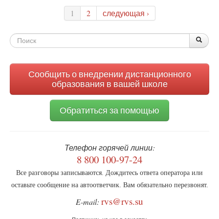
и
1
2
следующая ›
безобразие:
телемедициной
еще
Форма
По
Поис
Кашпировский
поиска
занимался
Сообщить о внедрении дистанционного
образования в вашей школе
Обратиться за помощью
Телефон горячей линии:
8 800 100-97-24
Все разговоры записываются. Дождитесь ответа оператора или
оставьте сообщение на автоответчик. Вам обязательно перезвонят.
rvs@rvs.su
E-mail: