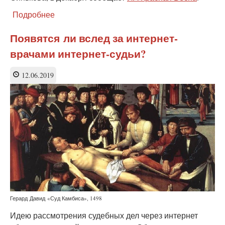
Подробнее
о
Назначена
проверка
Появятся ли вслед за интернет-
врача,
врачами интернет-судьи?
применившего
Google
при
12.06.2019
лечении
Герард Давид «Суд Камбиса», 1498
Идею рассмотрения судебных дел через интернет