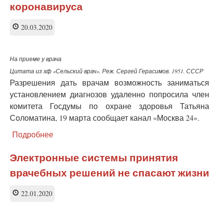
коронавирусе
коронавируса
-
вопрос
20.03.2020
безопасности
или
маркетинга?
На приеме у врача
Цитата из х∕ф «Сельский врач». Реж. Сергей Герасимов. 1951. СССР
Разрешения дать врачам возможность заниматься
установлением диагнозов удаленно попросила член
комитета Госдумы по охране здоровья Татьяна
Соломатина, 19 марта сообщает канал «Москва 24».
Подробнее
о
Депутат
Госдумы
Электронные системы принятия
РФ
врачебных решений не спасают жизни
предложила
разрешить
телемедицину
22.01.2020
из-
за