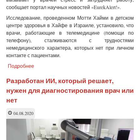
сообщает портал научных новостей «EurekAlert!».
Исследование, проведенном Мотти Хайми в детском
центре здоровья в Хайфе в Израиле, установило, что
врачи, работающие в телемедицине (помощи по
телефону), сталкиваются с трудностями
немедицинского характера, которых нет при личном
контакте с пациентами.
Подробнее
о
Телемедицина:
как
Разработан ИИ, который решает,
может
нужен для диагностирования врач или
врач
в
нет
стрессе
лечить?
04.08.2020