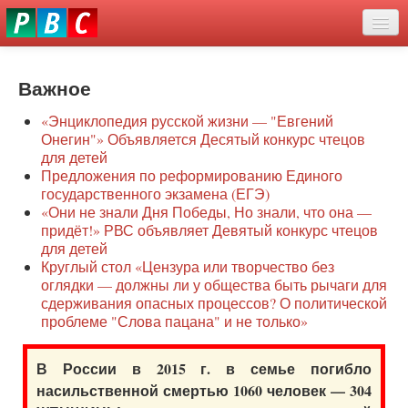
Перейти
eddit
к
ove
основному
Новости
oroscope
содержанию
or
Важное
О нас
oday
«Энциклопедия русской жизни — "Евгений
rintable
Защита семей
Онегин"» Объявляется Десятый конкурс чтецов
ictures
для детей
Образование
Предложения по реформированию Единого
государственного экзамена (ЕГЭ)
Наше сопротивление
«Они не знали Дня Победы, Но знали, что она —
придёт!» РВС объявляет Девятый конкурс чтецов
Регионы
для детей
Круглый стол «Цензура или творчество без
оглядки — должны ли у общества быть рычаги для
Видео
сдерживания опасных процессов? О политической
проблеме "Слова пацана" и не только»
В России в 2015 г. в семье погибло
насильственной смертью 1060 человек — 304