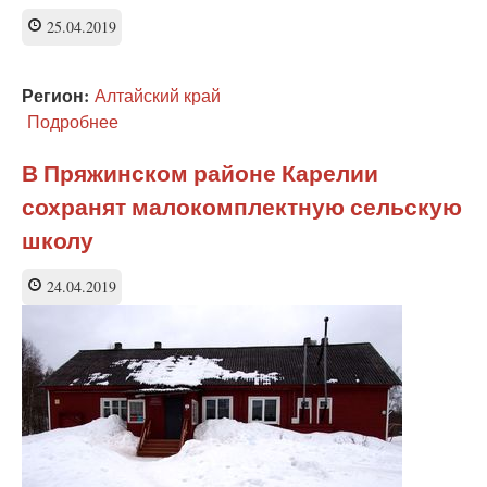
объединения
25.04.2019
двух
школ
Регион:
Алтайский край
Подробнее
о
Ради
сохранения
В Пряжинском районе Карелии
сельской
сохранят малокомплектную сельскую
школы
родители
школу
намерены
обратиться
24.04.2019
в
Верховный
суд