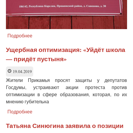
Подробнее
о
В
Пряжинском
Ущербная оптимизация: «Уйдёт школа
районе
— придёт пустыня»
Карелии
сохранят
малокомплектную
19.04.2019
сельскую
Жители Прикамья просят защиты у депутатов
школу
Госдумы, устраивают акции протеста против
оптимизации в сфере образования, которая, по их
мнению губительна
Подробнее
о
Ущербная
оптимизация:
Татьяна Синюгина заявила о позиции
«Уйдёт