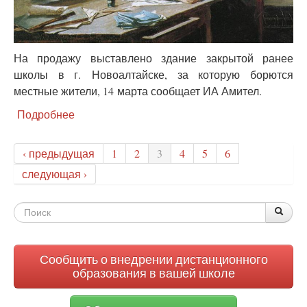
На продажу выставлено здание закрытой ранее
школы в г. Новоалтайске, за которую борются
местные жители, 14 марта сообщает ИА Амител.
Подробнее
о
Здание
оптимизированной
‹ предыдущая
1
2
3
4
5
6
алтайской
школы
следующая ›
выставили
на
Форма
продажу
По
Поис
поиска
Сообщить о внедрении дистанционного
образования в вашей школе