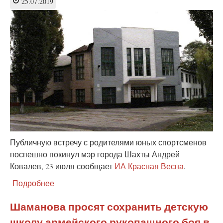
25.07.2019
Публичную встречу с родителями юных спортсменов
поспешно покинул мэр города Шахты Андрей
Ковалев, 23 июля сообщает
ИА Красная Весна
.
Подробнее
о
Мэр
Шахт
Шаманова просят сохранить детскую
бежал
школу армейского рукопашного боя в
с