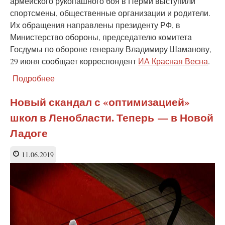
армейского рукопашного боя в Перми выступили
спортсмены, общественные организации и родители.
Их обращения направлены президенту РФ, в
Министерство обороны, председателю комитета
Госдумы по обороне генералу Владимиру Шаманову,
29 июня сообщает корреспондент
ИА Красная Весна
.
Подробнее
о
Шаманова
просят
Новый скандал с «оптимизацией»
сохранить
школ в Ленобласти. Теперь — в Новой
детскую
школу
Ладоге
армейского
рукопашного
11.06.2019
боя
в
Перми