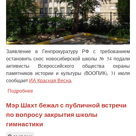
Заявление в Генпрокуратуру РФ с требованием
остановить снос новосибирской школы № 54 подали
активисты Всероссийского общества охраны
памятников истории и культуры (ВООПИК), 31 июля
сообщает
ИА Красная Весна
.
Подробнее
о
Новосибирские
историки
Мэр Шахт бежал с публичной встречи
призвали
по вопросу закрытия школы
прокуратуру спасти
90-
гимнастики
летнюю
школу