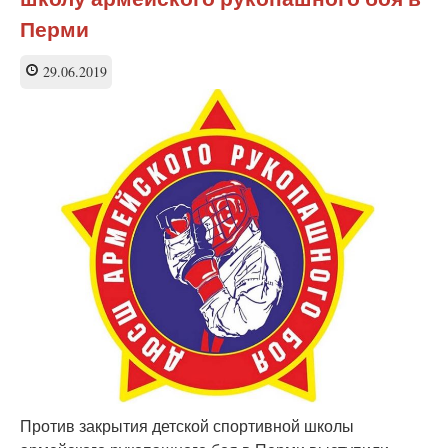
публичной
Перми
встречи
по
29.06.2019
вопросу
закрытия
школы
гимнастики
Против закрытия детской спортивной школы