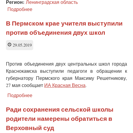
Регион:
Ленинградская область
Подробнее
о
Новый
скандал
В Пермском крае учителя выступили
с
против объединения двух школ
«оптимизацией»
школ
в
29.05.2019
Ленобласти.
Теперь —
в
Против объединения двух центральных школ города
Новой
Краснокамска выступили педагоги в обращении к
Ладоге
губернатору Пермского края Максиму Решетникову,
27 мая сообщает
ИА Красная Весна
.
Подробнее
о
В
Пермском
Ради сохранения сельской школы
крае
родители намерены обратиться в
учителя
выступили
Верховный суд
против