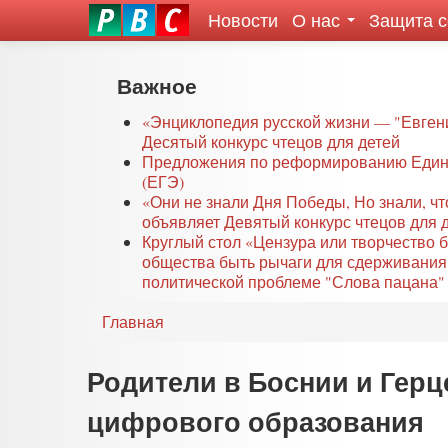
Новости
О нас
Защита 
eddit
ove
oroscope
Перейти
Важное
or
к
oday
основному
«Энциклопедия русской жизни — "Евген
rintable
Десятый конкурс чтецов для детей
содержанию
Предложения по реформированию Едино
ictures
(ЕГЭ)
«Они не знали Дня Победы, Но знали, ч
объявляет Девятый конкурс чтецов для 
Круглый стол «Цензура или творчество 
общества быть рычаги для сдерживания
политической проблеме "Слова пацана" 
Главная
Родители в Боснии и Гер
цифрового образования