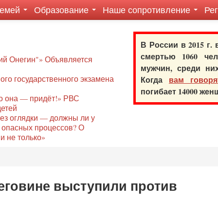
семей
Образование
Наше сопротивление
Ре
В России в 2015 г.
смертью 1060 ч
ий Онегин"» Объявляется
мужчин, среди ни
го государственного экзамена
Когда
вам говоря
погибает 14000 же
то она — придёт!» РВС
детей
без оглядки — должны ли у
 опасных процессов? О
и не только»
цеговине выступили против