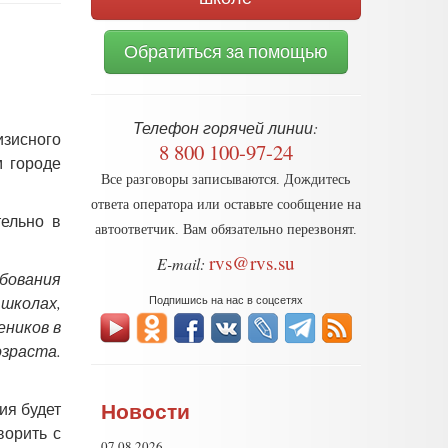
Обратиться за помощью
Телефон горячей линии:
изисного
8 800 100-97-24
м городе
Все разговоры записываются. Дождитесь
ответа оператора или оставьте сообщение на
тельно в
автоответчик. Вам обязательно перезвонят.
rvs@rvs.su
E-mail:
бования
школах,
Подпишись на нас в соцсетях
еников в
озраста.
Новости
ия будет
ворить с
07.08.2026