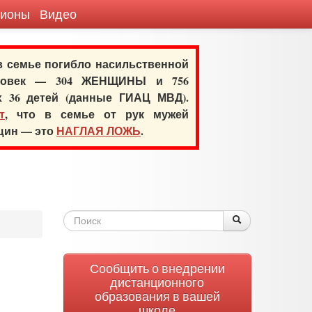
гионы
Видео
 в семье погибло насильственной
еловек — 304 ЖЕНЩИНЫ и 756
х 36 детей (данные ГИАЦ МВД).
т
, что в семье от рук мужей
нщин — это
НАГЛАЯ ЛОЖЬ
.
Форма
Поиск
Поиск
поиска
Сообщить о внедрении
дистанционного
образования в вашей
школе