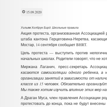
15.09.2020
Уильям Холбрук Бирд. Школьные правила
Акция протеста, организованная Ассоциацией 
штаба кантона Герцеговина-Неретва, касающ
Мостар, 14 сентября сообщает BHRT.
Цель протеста — выступить против нелогичн
начальных школах. Родители говорят, что не х
Миржана Лаганич, пресс-секретарь Ассоци
касаются самоизоляции одного ребенка, а 
организации занятий в зависимости от наличи
классе из 15 человек. Обязательно организу
Мы также хотим изучить влияние этих мер на 
А Драган Муса, член правления Ассоциации род
протестовать до конца, пока не будут внесен