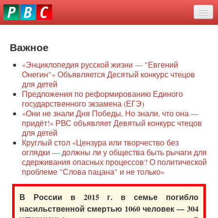
Перейти
eddit
к
ove
основному
Новости
oroscope
содержанию
or
Важное
О нас
oday
«Энциклопедия русской жизни — "Евгений
rintable
Защита семей
Онегин"» Объявляется Десятый конкурс чтецов
ictures
для детей
Образование
Предложения по реформированию Единого
государственного экзамена (ЕГЭ)
Наше сопротивление
«Они не знали Дня Победы, Но знали, что она —
придёт!» РВС объявляет Девятый конкурс чтецов
Регионы
для детей
Круглый стол «Цензура или творчество без
оглядки — должны ли у общества быть рычаги для
Видео
сдерживания опасных процессов? О политической
проблеме "Слова пацана" и не только»
В России в 2015 г. в семье погибло
насильственной смертью 1060 человек — 304