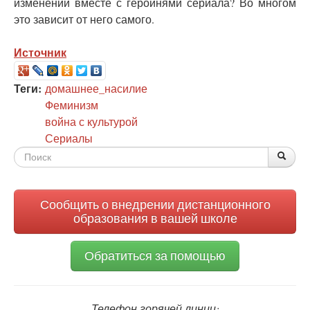
изменений вместе с героинями сериала? Во многом
это зависит от него самого.
Источник
Теги:
домашнее_насилие
Феминизм
война с культурой
Сериалы
Форма
По
Поис
поиска
Сообщить о внедрении дистанционного
образования в вашей школе
Обратиться за помощью
Телефон горячей линии: