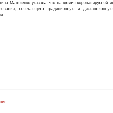
тина Матвиенко указала, что пандемия коронавирусной 
зования, сочетающего традиционную и дистанционну
я.
ение