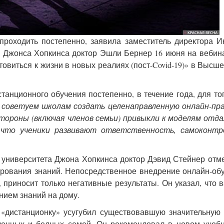
роходить постепенно, заявила заместитель директора И
и Джонса Хопкинса доктор Эшли Бернер 16 июня на вебин
овиться к жизни в новых реалиях (пост-Covid-19)» в Высш
анционного обучения постепенно, в течение года, для то
советуем школам создать целенаправленную онлайн-пра
тороны (включая членов семьи) привыкли к моделям отд
 что ученики развивают ответственность, самоконтр
 университета Джона Хопкинса доктор Дэвид Стейнер отме
ирования знаний. Непосредственное внедрение онлайн-об
, приносит только негативные результаты. Он указал, что 
нием знаний на дому.
 «дистанционку» усугубил существовавшую значительную
ченных и бедных семей. Он рекомендовал в новом учеб