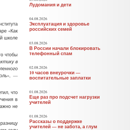
Лудомания и дети
04.08.2026
нститута
Эксплуатация и здоровье
российских семей
аре «Как
ей школе
03.08.2026
В России начали блокировать
телефонный спам
го чтобы
ктику в
02.08.2026
аленного
10 часов внеурочки —
оль
», —
воспитательные заплатки
тил, что
01.08.2026
Еще раз про подсчет нагрузки
учения в
учителей
важно не
01.08.2026
Рассказы о поддержке
 разницу
учителей — не забота, а глум
ном году