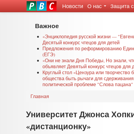
Новости
О нас
Защита 
eddit
ove
oroscope
Перейти
Важное
or
к
oday
основному
«Энциклопедия русской жизни — "Евген
rintable
Десятый конкурс чтецов для детей
содержанию
Предложения по реформированию Едино
ictures
(ЕГЭ)
«Они не знали Дня Победы, Но знали, ч
объявляет Девятый конкурс чтецов для 
Круглый стол «Цензура или творчество 
общества быть рычаги для сдерживания
политической проблеме "Слова пацана" 
Главная
Университет Джонса Хопк
«дистанционку»