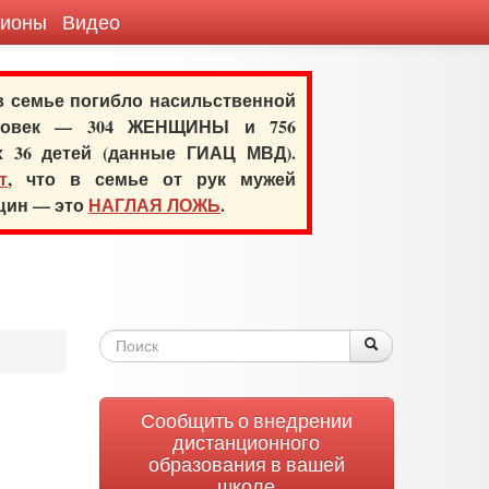
гионы
Видео
 в семье погибло насильственной
еловек — 304 ЖЕНЩИНЫ и 756
х 36 детей (данные ГИАЦ МВД).
т
, что в семье от рук мужей
нщин — это
НАГЛАЯ ЛОЖЬ
.
Форма
Поиск
Поиск
поиска
Сообщить о внедрении
дистанционного
образования в вашей
школе