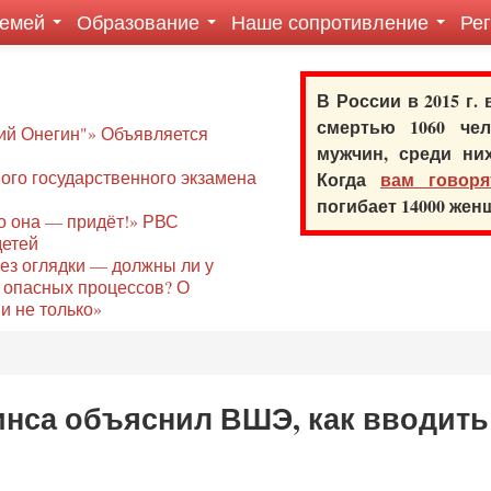
семей
Образование
Наше сопротивление
Ре
В России в 2015 г.
смертью 1060 ч
ий Онегин"» Объявляется
мужчин, среди ни
го государственного экзамена
Когда
вам говоря
погибает 14000 же
то она — придёт!» РВС
детей
без оглядки — должны ли у
 опасных процессов? О
и не только»
инса объяснил ВШЭ, как вводить