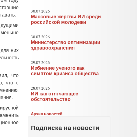
тставшие
30.07.2026
тавать.
Массовые жертвы ИИ среди
российской молодежи
дыдущими
о меньше
30.07.2026
Министерство оптимизации
здравоохранения
 для них
ельность
29.07.2026
Избиение ученого как
симптом кризиса общества
вил, что
, что с
28.07.2026
 мнению,
ИИ как отягчающее
ения.
обстоятельство
вирусной
Архив новостей
аменить
нционное
Подписка на новости