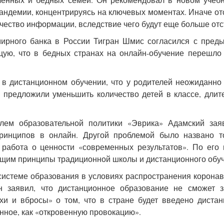
пандемии, концентрируясь на ключевых моментах. Иначе о
ичество информации, вследствие чего будут еще больше отс
мирного банка в России Тигран Шмис согласился с пре
ющую, что в бедных странах на онлайн-обучение перешл
 в дистанционном обучении, что у родителей неожиданно
 предложили уменьшить количество детей в классе, длит
блем образовательной политики «Эврика» Адамский зая
ринципов в онлайн. Другой проблемой было названо то
 работа о ценности «современных результатов». По его
щим принципы традиционной школы и дистанционного обуч
системе образования в условиях распространения корона
 заявил, что дистанционное образование не сможет з
ухи и вбросы» о том, что в стране будет введено диста
нное, как «откровенную провокацию».