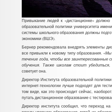
Привыкание людей к «дистанционке» должно п
образовательной политики университета имен
системы школьного образования должны подгот
экономики (ВШЭ).
Бернер рекомендовала внедрять элементы дист
все привыкли к новому типу образования. «
Мы 
течение года, чтобы все заинтересованные с
обучения. Также школам стоит убедиться,
советует она.
Директор Института образовательной политики
интернет-технологии лучше подходят для тест
том виде, как это происходит сейчас, наоборот
путать дистанционное образование с тестирова
Директор института сообщил, что переход на
между уровнем образования детей из обеспе