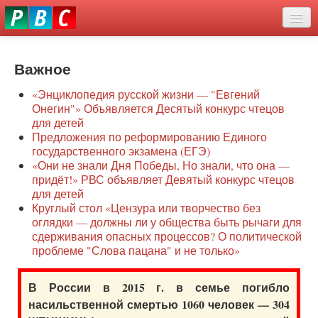
Перейти
eddit
к
ove
основному
Новости
oroscope
содержанию
or
Важное
О нас
oday
«Энциклопедия русской жизни — "Евгений
rintable
Защита семей
Онегин"» Объявляется Десятый конкурс чтецов
ictures
для детей
Образование
Предложения по реформированию Единого
государственного экзамена (ЕГЭ)
Наше сопротивление
«Они не знали Дня Победы, Но знали, что она —
придёт!» РВС объявляет Девятый конкурс чтецов
Регионы
для детей
Круглый стол «Цензура или творчество без
оглядки — должны ли у общества быть рычаги для
Видео
сдерживания опасных процессов? О политической
проблеме "Слова пацана" и не только»
В России в 2015 г. в семье погибло
насильственной смертью 1060 человек — 304