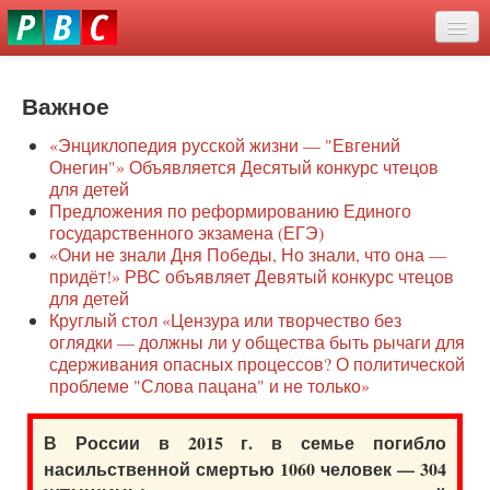
Перейти
eddit
к
ove
основному
Новости
oroscope
содержанию
or
Важное
О нас
oday
«Энциклопедия русской жизни — "Евгений
rintable
Защита семей
Онегин"» Объявляется Десятый конкурс чтецов
ictures
для детей
Образование
Предложения по реформированию Единого
государственного экзамена (ЕГЭ)
Наше сопротивление
«Они не знали Дня Победы, Но знали, что она —
придёт!» РВС объявляет Девятый конкурс чтецов
Регионы
для детей
Круглый стол «Цензура или творчество без
оглядки — должны ли у общества быть рычаги для
Видео
сдерживания опасных процессов? О политической
проблеме "Слова пацана" и не только»
В России в 2015 г. в семье погибло
насильственной смертью 1060 человек — 304