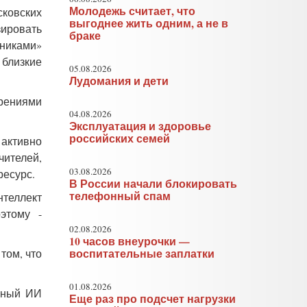
Молодежь считает, что
сковских
выгоднее жить одним, а не в
зировать
браке
нниками»
 близкие
05.08.2026
Лудомания и дети
рениями
04.08.2026
Эксплуатация и здоровье
российских семей
 активно
чителей,
03.08.2026
ресурс.
В России начали блокировать
телефонный спам
нтеллект
этому -
02.08.2026
10 часов внеурочки —
том, что
воспитательные заплатки
01.08.2026
леный ИИ
Еще раз про подсчет нагрузки