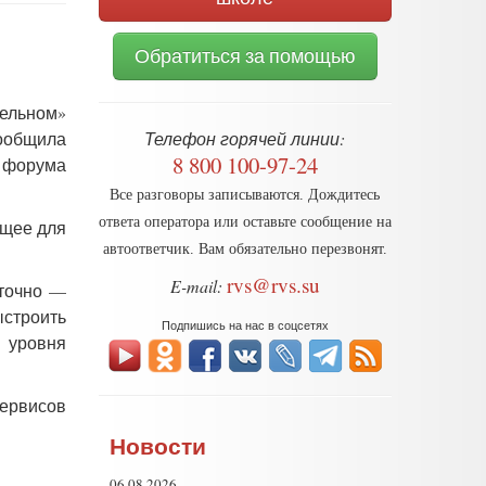
Обратиться за помощью
тельном»
сообщила
Телефон горячей линии:
8 800 100-97-24
 форума
Все разговоры записываются. Дождитесь
ответа оператора или оставьте сообщение на
ущее для
автоответчик. Вам обязательно перезвонят.
rvs@rvs.su
E-mail:
аточно —
ыстроить
Подпишись на нас в соцсетях
 уровня
сервисов
Новости
06.08.2026