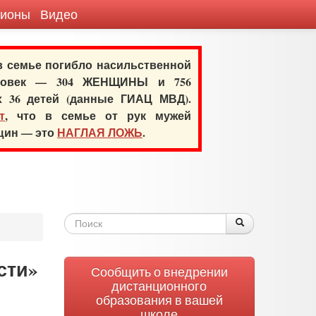
гионы
Видео
 в семье погибло насильственной
еловек — 304 ЖЕНЩИНЫ и 756
х 36 детей (данные ГИАЦ МВД).
т
, что в семье от рук мужей
нщин — это
НАГЛАЯ ЛОЖЬ
.
Форма
Поиск
Поиск
поиска
сти»
Сообщить о внедрении
дистанционного
образования в вашей
школе