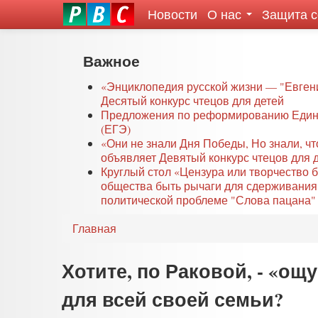
Новости
О нас
Защита 
eddit
ove
oroscope
Перейти
Важное
or
к
oday
основному
«Энциклопедия русской жизни — "Евген
rintable
Десятый конкурс чтецов для детей
содержанию
Предложения по реформированию Едино
ictures
(ЕГЭ)
«Они не знали Дня Победы, Но знали, ч
объявляет Девятый конкурс чтецов для 
Круглый стол «Цензура или творчество 
общества быть рычаги для сдерживания
политической проблеме "Слова пацана" 
Главная
Хотите, по Раковой, - «о
для всей своей семьи?