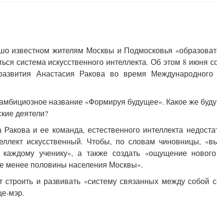
ошо известном жителям Москвы и Подмосковья «образова
ться система искусственного интеллекта. Об этом 8 июня 
развития Анастасия Ракова во время Международного
и амбициозное название «Формируя будущее». Какое же буд
ские деятели?
 Ракова и ее команда, естественного интеллекта недост
еллект искусственный. Чтобы, по словам чиновницы, «в
 каждому ученику», а также создать «ощущение нового
«не менее половины населения Москвы».
 строить и развивать «систему связанных между собой 
це-мэр.