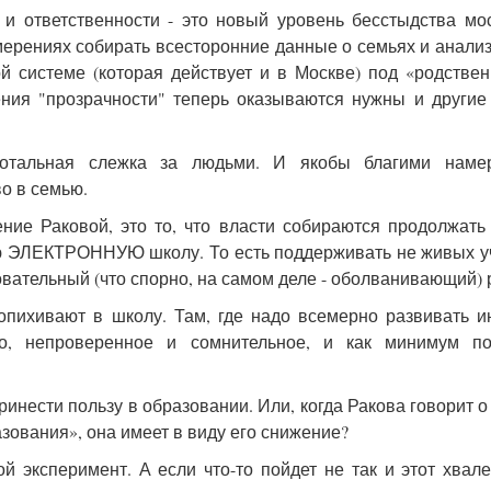
и ответственности - это новый уровень бесстыдства мо
амерениях собирать всесторонние данные о семьях и анали
й системе (которая действует и в Москве) под «родстве
ения "прозрачности" теперь оказываются нужны и другие
тотальная слежка за людьми. И якобы благими наме
о в семью.
ение Раковой, это то, что власти собираются продолжать
ую ЭЛЕКТРОННУЮ школу. То есть поддерживать не живых у
вательный (что спорно, на самом деле - оболванивающий) 
опихивают в школу. Там, где надо всемерно развивать и
то, непроверенное и сомнительное, и как минимум по
ринести пользу в образовании. Или, когда Ракова говорит о 
зования», она имеет в виду его снижение?
ой эксперимент. А если что-то пойдет не так и этот хва