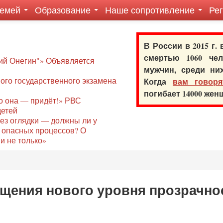
семей
Образование
Наше сопротивление
Ре
В России в 2015 г.
смертью 1060 ч
ий Онегин"» Объявляется
мужчин, среди ни
го государственного экзамена
Когда
вам говоря
погибает 14000 же
то она — придёт!» РВС
детей
без оглядки — должны ли у
 опасных процессов? О
и не только»
щущения нового уровня прозрачно