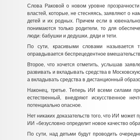
Слова Раковой о новом уровне прозрачности 
властей, которые, не стесняясь, заявляют о н
детей и их родных. Причем если в ювенально
понимаются только родители, то для обеспеч
люди: бабушки и дедушки, дяди и тети.
По сути, красивыми словами называется 
оправдывается беспрецедентное вмешательств
Второе, что хочется отметить, услышав заявл
развивать и вкладывать средства в Московск
а вкладывать средства в дистанционный образо
Наконец, третье. Теперь ИИ всеми силами пр
естественный, внедряют искусственное неч
потенциально опасное.
Нет никаких доказательств того, что ИИ может п
ИИ «безусловно определит новое качество обра
По сути, над детьми будут проводить очередн