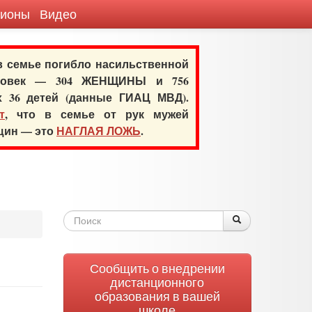
гионы
Видео
 в семье погибло насильственной
еловек — 304 ЖЕНЩИНЫ и 756
х 36 детей (данные ГИАЦ МВД).
т
, что в семье от рук мужей
нщин — это
НАГЛАЯ ЛОЖЬ
.
Форма
Поиск
Поиск
поиска
Сообщить о внедрении
дистанционного
образования в вашей
школе