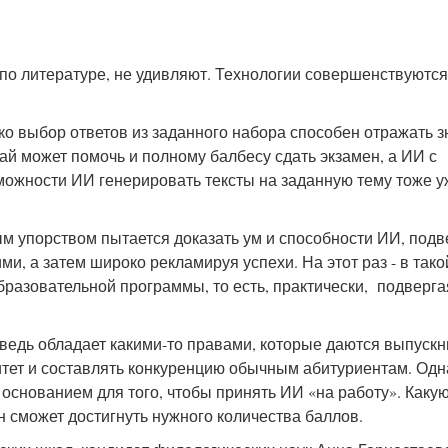
 по литературе, не удивляют. Технологии совершенствуются
ко выбор ответов из заданного набора способен отражать 
чай может помочь и полному балбесу сдать экзамен, а ИИ с
можности ИИ генерировать тексты на заданную тему тоже у
ым упорством пытается доказать ум и способности ИИ, подв
ми, а затем широко рекламируя успехи. На этот раз - в тако
образовательной программы, то есть, практически, подверг
едь обладает какими-то правами, которые даются выпускн
ситет и составлять конкуренцию обычным абитуриентам. Одн
основанием для того, чтобы принять ИИ «на работу». Каку
он сможет достигнуть нужного количества баллов.