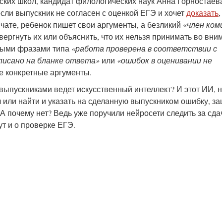
вских школ, кандидат филологических наук Анна Горностаев
если выпускник не согласен с оценкой ЕГЭ и хочет
доказать
,
ате, ребенок пишет свои аргументы, а безликий «
член ком
вергнуть их или объяснить, что их нельзя принимать во вни
нными фразами типа
«работа проверена в соответствии с
писано на бланке ответа»
или
«ошибок в оценивании не
е конкретные аргументы.
 выпускниками ведет искусственный интеллект? И этот ИИ, 
 или найти и указать на сделанную выпускником ошибку, з
 почему нет? Ведь уже поручили нейросети следить за сд
ут и о проверке ЕГЭ.