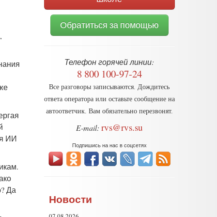
Обратиться за помощью
,
Телефон горячей линии:
знания
8 800 100-97-24
же
Все разговоры записываются. Дождитесь
ответа оператора или оставьте сообщение на
автоответчик. Вам обязательно перезвонят.
ергая
rvs@rvs.su
й
E-mail:
ая ИИ
Подпишись на нас в соцсетях
икам.
ако
ю? Да
Новости
07.08.2026