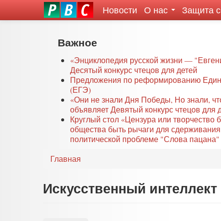
Новости
О нас
Защита 
eddit
ove
oroscope
Перейти
Важное
or
к
oday
основному
«Энциклопедия русской жизни — "Евген
rintable
Десятый конкурс чтецов для детей
содержанию
Предложения по реформированию Едино
ictures
(ЕГЭ)
«Они не знали Дня Победы, Но знали, ч
объявляет Девятый конкурс чтецов для 
Круглый стол «Цензура или творчество 
общества быть рычаги для сдерживания
политической проблеме "Слова пацана" 
Главная
Искусственный интеллект 