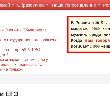
семей
Образование
Наше сопротивление
Ре
В России в 2015 г.
смертью 1060 ч
ий Онегин"» Объявляется
мужчин, среди ни
го государственного экзамена
Когда
вам говоря
погибает 14000 же
то она — придёт!» РВС
детей
без оглядки — должны ли у
 опасных процессов? О
и не только»
и ЕГЭ