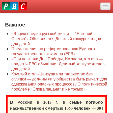
Перейти
eddit
к
ove
основному
Новости
oroscope
содержанию
or
Важное
О нас
oday
«Энциклопедия русской жизни — "Евгений
rintable
Защита семей
Онегин"» Объявляется Десятый конкурс чтецов
ictures
для детей
Образование
Предложения по реформированию Единого
государственного экзамена (ЕГЭ)
Наше сопротивление
«Они не знали Дня Победы, Но знали, что она —
придёт!» РВС объявляет Девятый конкурс чтецов
Регионы
для детей
Круглый стол «Цензура или творчество без
оглядки — должны ли у общества быть рычаги для
Видео
сдерживания опасных процессов? О политической
проблеме "Слова пацана" и не только»
В России в 2015 г. в семье погибло
насильственной смертью 1060 человек — 304