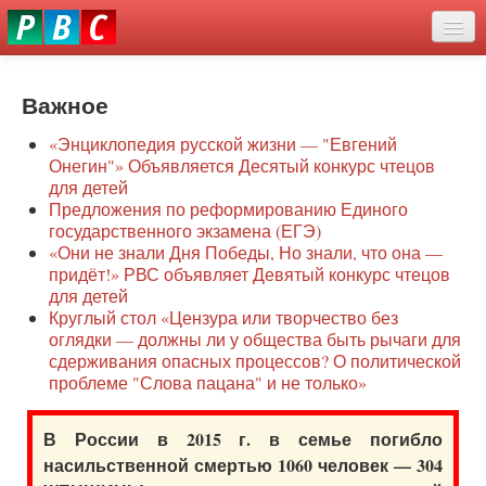
Перейти
eddit
к
ove
основному
Новости
oroscope
содержанию
or
Важное
О нас
oday
«Энциклопедия русской жизни — "Евгений
rintable
Защита семей
Онегин"» Объявляется Десятый конкурс чтецов
ictures
для детей
Образование
Предложения по реформированию Единого
государственного экзамена (ЕГЭ)
Наше сопротивление
«Они не знали Дня Победы, Но знали, что она —
придёт!» РВС объявляет Девятый конкурс чтецов
Регионы
для детей
Круглый стол «Цензура или творчество без
оглядки — должны ли у общества быть рычаги для
Видео
сдерживания опасных процессов? О политической
проблеме "Слова пацана" и не только»
В России в 2015 г. в семье погибло
насильственной смертью 1060 человек — 304