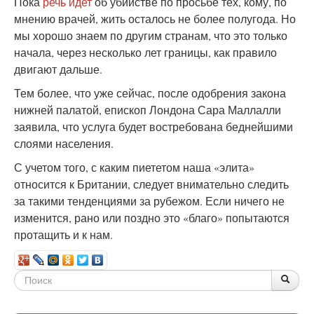
Пока
речь идет
об убийстве по просьбе тех, кому, по
мнению врачей, жить осталось не более полугода. Но
мы хорошо знаем по другим странам, что это только
начала, через несколько лет границы, как правило
двигают дальше.
Тем более, что уже сейчас, после одобрения закона
нижней палатой, епископ Лондона Сара Маллалли
заявила, что услуга будет востребована беднейшими
слоями населения.
С учетом того, с каким пиететом наша «элита»
относится к Британии, следует внимательно следить
за такими тенденциями за рубежом. Если ничего не
изменится, рано или поздно это «благо» попытаются
протащить и к нам.
Форма
По
Поис
поиска