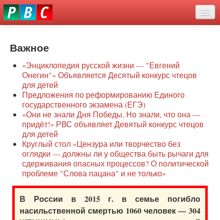
Перейти
eddit
к
ove
основному
Новости
oroscope
содержанию
or
Важное
О нас
oday
«Энциклопедия русской жизни — "Евгений
rintable
Защита семей
Онегин"» Объявляется Десятый конкурс чтецов
ictures
для детей
Образование
Предложения по реформированию Единого
государственного экзамена (ЕГЭ)
Наше сопротивление
«Они не знали Дня Победы, Но знали, что она —
придёт!» РВС объявляет Девятый конкурс чтецов
Регионы
для детей
Круглый стол «Цензура или творчество без
оглядки — должны ли у общества быть рычаги для
Видео
сдерживания опасных процессов? О политической
проблеме "Слова пацана" и не только»
В России в 2015 г. в семье погибло
насильственной смертью 1060 человек — 304