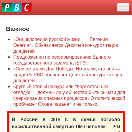
Перейти
eddit
к
ove
основному
Новости
oroscope
содержанию
or
Важное
О нас
oday
«Энциклопедия русской жизни — "Евгений
rintable
Защита семей
Онегин"» Объявляется Десятый конкурс чтецов
ictures
для детей
Образование
Предложения по реформированию Единого
государственного экзамена (ЕГЭ)
Наше сопротивление
«Они не знали Дня Победы, Но знали, что она —
придёт!» РВС объявляет Девятый конкурс чтецов
Регионы
для детей
Круглый стол «Цензура или творчество без
оглядки — должны ли у общества быть рычаги для
Видео
сдерживания опасных процессов? О политической
проблеме "Слова пацана" и не только»
В России в 2015 г. в семье погибло
насильственной смертью 1060 человек — 304