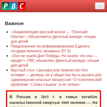
Перейти
eddit
к
ove
основному
Новости
oroscope
содержанию
or
Важное
О нас
oday
«Энциклопедия русской жизни — "Евгений
rintable
Защита семей
Онегин"» Объявляется Десятый конкурс чтецов
ictures
для детей
Образование
Предложения по реформированию Единого
государственного экзамена (ЕГЭ)
Наше сопротивление
«Они не знали Дня Победы, Но знали, что она —
придёт!» РВС объявляет Девятый конкурс чтецов
Регионы
для детей
Круглый стол «Цензура или творчество без
оглядки — должны ли у общества быть рычаги для
Видео
сдерживания опасных процессов? О политической
проблеме "Слова пацана" и не только»
В России в 2015 г. в семье погибло
насильственной смертью 1060 человек — 304