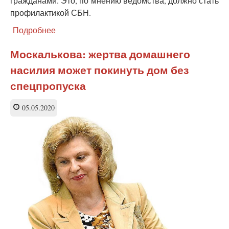
гражданами. Это, по мнению ведомства, должно стать
профилактикой СБН.
Подробнее
о
Семейно-
бытовое
Москалькова: жертва домашнего
насилие
насилия может покинуть дом без
стало
причиной
спецпропуска
обхода
полицией
05.05.2020
домов
краснодарцев