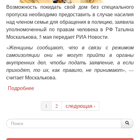
Возможность покидать свой дом без специального
пропуска необходимо предоставить в случае насилия
над членом семьи для обращения в полицию, заявила
уполномоченный по правам человека в РФ Татьяна
Москалькова, 5 мая передает РИА Новости.
«
Женщины сообщают, что в связи с режимом
самоизоляции они не могут прийти в органы
внутренних дел, чтобы подать заявление, а если
приходят, то их, как правило, не принимают
», —
считает Москалькова.
Подробнее
о
Москалькова:
жертва
1
2
следующая ›
домашнего
насилия
может
Форма
По
Поис
покинуть
поиска
дом
без