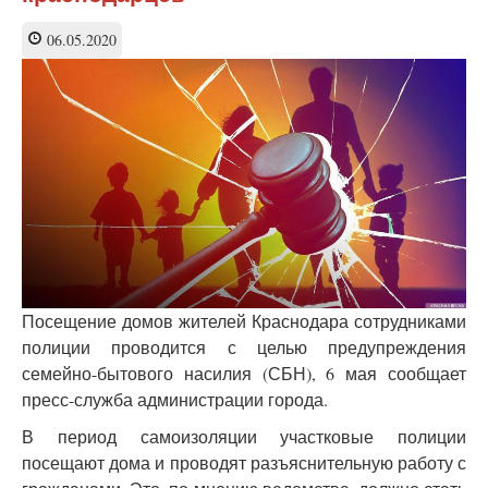
насилия
в
06.05.2020
семье
по
просьбе
Оксаны
Пушкиной
Посещение домов жителей Краснодара сотрудниками
полиции проводится с целью предупреждения
семейно-бытового насилия (СБН), 6 мая сообщает
пресс-служба администрации города.
В период самоизоляции участковые полиции
посещают дома и проводят разъяснительную работу с