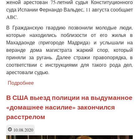
женой арестован 75-летний судья Конституционного
суда Испании Фернандо Вальдес, 11 августа сообщает
ABC.
В Гражданскую гвардию позвонили молодые люди,
которые находились поблизости от его жилья в
Махадаонде (пригороде Мадрида) и услышали на
веранде дома магистрата жаркий спор, который
приняли за ругань. Далее стражи правопорядка, в
соответствии с инструкциями для такого рода дел,
арестовали судью.
Подробнее
о
В
Испании
В США выезд полиции на выдуманное
75-
«домашнее насилие» закончился
летнего
судью
расстрелом
КС
арестовали
10.08.2020
за
«гендерное