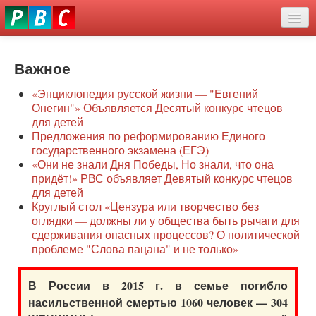
Перейти
eddit
к
ove
основному
Новости
oroscope
содержанию
or
Важное
О нас
oday
«Энциклопедия русской жизни — "Евгений
rintable
Защита семей
Онегин"» Объявляется Десятый конкурс чтецов
ictures
для детей
Образование
Предложения по реформированию Единого
государственного экзамена (ЕГЭ)
Наше сопротивление
«Они не знали Дня Победы, Но знали, что она —
придёт!» РВС объявляет Девятый конкурс чтецов
Регионы
для детей
Круглый стол «Цензура или творчество без
оглядки — должны ли у общества быть рычаги для
Видео
сдерживания опасных процессов? О политической
проблеме "Слова пацана" и не только»
В России в 2015 г. в семье погибло
насильственной смертью 1060 человек — 304