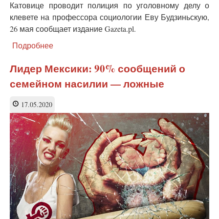
Катовице проводит полиция по уголовному делу о
клевете на профессора социологии Еву Будзиньскую,
26 мая сообщает издание Gazeta.pl.
Подробнее
о
В
Польше
Лидер Мексики: 90% сообщений о
будут
семейном насилии — ложные
судить
людей,
оклеветавших
17.05.2020
защитницу
традиционной
семьи