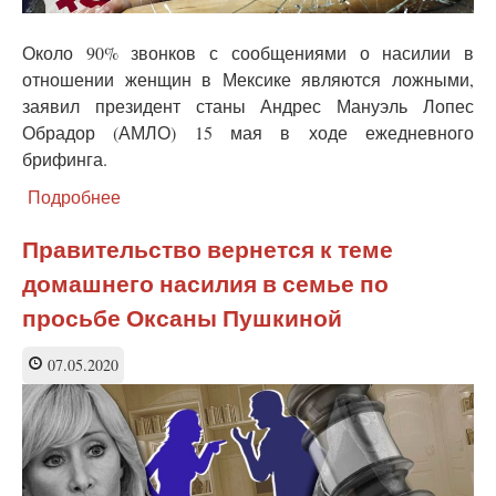
Около 90% звонков с сообщениями о насилии в
отношении женщин в Мексике являются ложными,
заявил президент станы Андрес Мануэль Лопес
Обрадор (АМЛО) 15 мая в ходе ежедневного
брифинга.
Подробнее
о
Лидер
Мексики:
Правительство вернется к теме
90%
домашнего насилия в семье по
сообщений
о
просьбе Оксаны Пушкиной
семейном
насилии
07.05.2020
—
ложные