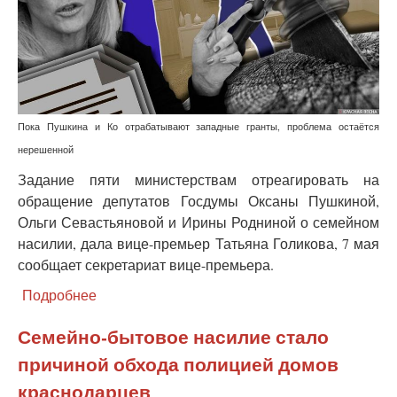
Пока Пушкина и Ко отрабатывают западные гранты, проблема остаётся
нерешенной
Задание пяти министерствам отреагировать на
обращение депутатов Госдумы Оксаны Пушкиной,
Ольги Севастьяновой и Ирины Родниной о семейном
насилии, дала вице-премьер Татьяна Голикова, 7 мая
сообщает секретариат вице-премьера.
Подробнее
о
Правительство
вернется
Семейно-бытовое насилие стало
к
причиной обхода полицией домов
теме
домашнего
краснодарцев