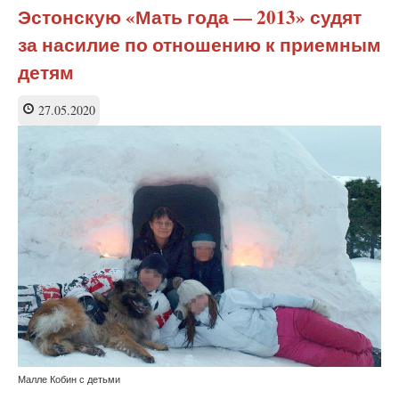
США
Эстонскую «Мать года — 2013» судят
выезд
за насилие по отношению к приемным
полиции
на
детям
выдуманное
«домашнее
27.05.2020
насилие»
закончился
расстрелом
Малле Кобин с детьми