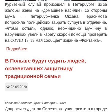
Курьезный случай произошел в Петербурге из-за
жалобы жены на «домашнее насилие» со стороны
мужа — петербурженка Оксана Герасимова
попросила полицейских забрать супруга в отделение,
«чтобы остыл», однако, неожиданно мужчину в
наручниках увели в карету скорой помощи проверять
на COVID-19, 27 мая сообщает издание «Фонтанка».
Подробнее
о
«Верните
мужа!»
В Польше будут судить людей,
Супругов
оклеветавших защитницу
разлучили
из-
традиционной семьи
за
жалобы
26.05.2020
жены
на
«домашнее
Клевета Апеллеса. Джон Вандерлин. 1849
насилие»
Допросы студентов Силезского университета в городе