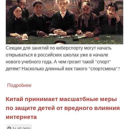
Интернете
Секции для занятий по киберспорту могут начать
открываться в российских школах уже в начале
нового учебного года. А чем грозит такой "спорт"
детям? Насколько длинный век такого "спортсмена"?
Подробнее
о
О,
киберспорт,
Китай принимает масшатбные меры
ты
по защите детей от вредного влияния
кто?
Стоит
интернета
ли
поощрять
21.07.2021