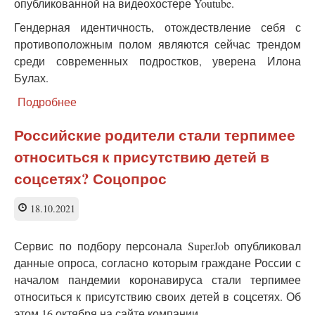
опубликованной на видеохостере Youtube.
Гендерная идентичность, отождествление себя с
противоположным полом являются сейчас трендом
среди современных подростков, уверена Илона
Булах.
Подробнее
о
Гей-
пропаганда
Российские родители стали терпимее
дезориентирует
относиться к присутствию детей в
сотни
тысяч
соцсетях? Соцопрос
российских
детей
18.10.2021
–
общественница
Сервис по подбору персонала SuperJob опубликовал
данные опроса, согласно которым граждане России с
началом пандемии коронавируса стали терпимее
относиться к присутствию своих детей в соцсетях. Об
этом 16 октября на сайте компании.