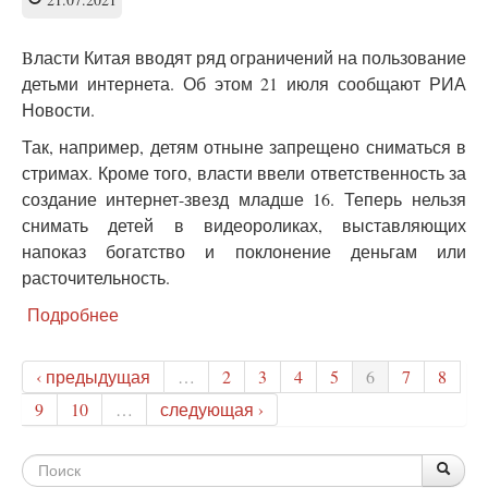
увлечение
детей
Bласти Китая вводят ряд ограничений на пользование
детьми интернета. Об этом 21 июля сообщают РИА
Новости.
Так, например, детям отныне запрещено сниматься в
стримах. Кроме того, власти ввели ответственность за
создание интернет-звезд младше 16. Теперь нельзя
снимать детей в видеороликах, выставляющих
напоказ богатство и поклонение деньгам или
расточительность.
Подробнее
о
Китай
принимает
‹ предыдущая
…
2
3
4
5
6
7
8
масшатбные
меры
9
10
…
следующая ›
по
защите
Форма
детей
По
Поис