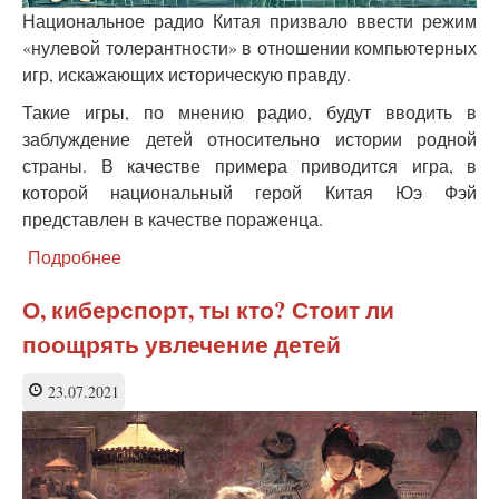
Национальное радио Китая призвало ввести режим
«нулевой толерантности» в отношении компьютерных
игр, искажающих историческую правду.
Такие игры, по мнению радио, будут вводить в
заблуждение детей относительно истории родной
страны. В качестве примера приводится игра, в
которой национальный герой Китая Юэ Фэй
представлен в качестве пораженца.
Подробнее
о
Китайские
власти
О, киберспорт, ты кто? Стоит ли
решили
поощрять увлечение детей
всерьёз
заняться
информационной
23.07.2021
безопасностью
своих
детей
в