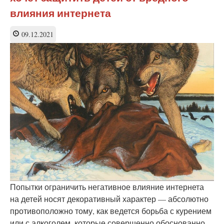
гомосексуальные
влияния интернета
сцены
в
09.12.2021
кино
Попытки ограничить негативное влияние интернета
на детей носят декоративный характер — абсолютно
противоположно тому, как ведется борьба с курением
или с алкоголем, которые совершенно обоснованно