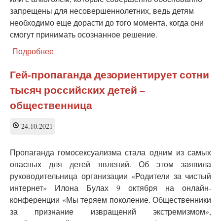
запрещены для несовершеннолетних, ведь детям
необходимо еще дорасти до того момента, когда они
смогут принимать осознанное решение.
Подробнее
о
Волки
и
Гей-пропаганда дезориентирует сотни
овцы.
тысяч российских детей –
Как
правительство
общественница
хочет
защитить
24.10.2021
детей
от
вредного
Пропаганда гомосексуализма стала одним из самых
влияния
опасных для детей явлений. Об этом заявила
интернета
руководительница организации «Родители за чистый
интернет» Илона Булах 9 октября на онлайн-
конференции «Мы теряем поколение. Общественники
за признание извращений экстремизмом»,