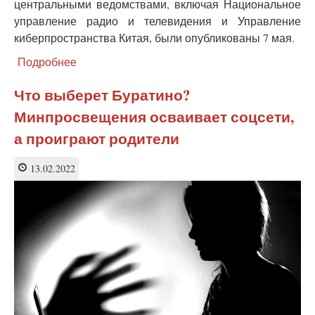
центральными ведомствами, включая Национальное
управление радио и телевидения и Управление
киберпространства Китая, были опубликованы 7 мая.
Подробнее
о
Китай
вводит
Что выберет Буратино?
запрет
Минпросвещения осваивает соцсети,
на
стриминг
а проиграют родители
в
интернете
13.02.2022
среди
несовершеннолетних