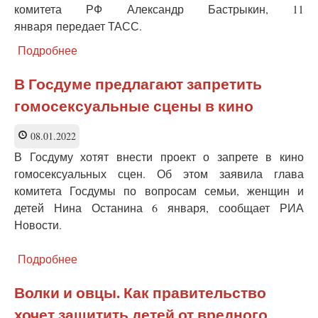
комитета РФ Александр Бастрыкин, 11
января передает ТАСС.
Подробнее
о
Бастрыкин:
две
В Госдуме предлагают запретить
трети
гомосексуальные сцены в кино
обвиняемых
серьезно
изучали
08.01.2022
в
В Госдуму хотят внести проект о запрете в кино
интернете
гомосексуальных сцен. Об этом заявила глава
контент
комитета Госдумы по вопросам семьи, женщин и
о
нападениях
детей Нина Останина 6 января, сообщает РИА
на
Новости.
школы
Подробнее
о
В
Госдуме
Волки и овцы. Как правительство
предлагают
хочет защитить детей от вредного
запретить