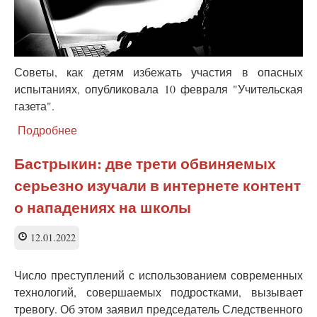
Советы, как детям избежать участия в опасных
испытаниях, опубликовала 10 февраля "Учительская
газета".
Подробнее
о
Что
выберет
Бастрыкин: две трети обвиняемых
Буратино?
серьезно изучали в интернете контент
Минпросвещения
осваивает
о нападениях на школы
соцсети,
а
12.01.2022
проиграют
родители
Число преступлений с использованием современных
технологий, совершаемых подростками, вызывает
тревогу. Об этом заявил председатель Следственного