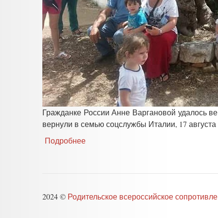
Гражданке России Анне Варгановой удалось ве
вернули в семью соцслужбы Италии, 17 августа
Подробнее
о
Гражданка
РФ
вернулась
с
детьми,
2024 ©
Родительское всероссийское сопротивл
отобранными
соцслужбами