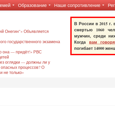
семей
Образование
Наше сопротивление
Ре
В России в 2015 г.
смертью 1060 ч
ий Онегин"» Объявляется
мужчин, среди ни
го государственного экзамена
Когда
вам говоря
погибает 14000 же
то она — придёт!» РВС
детей
без оглядки — должны ли у
 опасных процессов? О
и не только»