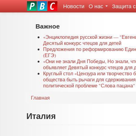
Новости
О нас
Защита 
eddit
ove
oroscope
Перейти
Важное
or
к
oday
основному
«Энциклопедия русской жизни — "Евген
rintable
Десятый конкурс чтецов для детей
содержанию
Предложения по реформированию Едино
ictures
(ЕГЭ)
«Они не знали Дня Победы, Но знали, ч
объявляет Девятый конкурс чтецов для 
Круглый стол «Цензура или творчество 
общества быть рычаги для сдерживания
политической проблеме "Слова пацана" 
Главная
Италия