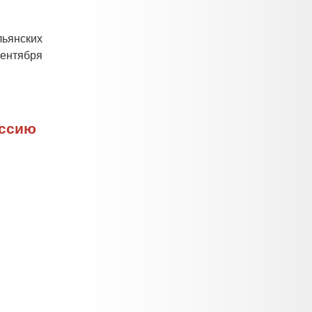
ьянских
сентября
оссию