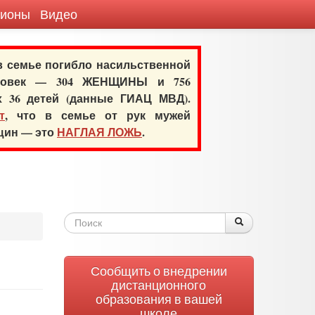
гионы
Видео
 в семье погибло насильственной
еловек — 304 ЖЕНЩИНЫ и 756
х 36 детей (данные ГИАЦ МВД).
т
, что в семье от рук мужей
нщин — это
НАГЛАЯ ЛОЖЬ
.
Форма
Поиск
Поиск
поиска
Сообщить о внедрении
дистанционного
образования в вашей
школе