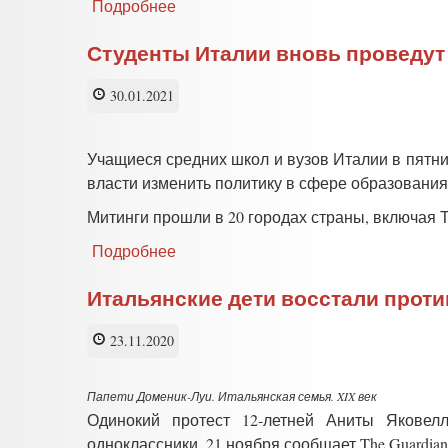
Подробнее
о
В
Италии
Студенты Италии вновь проведут
ученики,
учителя
30.01.2021
и
родители
вышли
Учащиеся средних школ и вузов Италии в пятни
на
власти изменить политику в сфере образования
протест
против
Митинги прошли в 20 городах страны, включая 
закрытия
школ
Подробнее
о
Студенты
Италии
Итальянские дети восстали прот
вновь
проведут
23.11.2020
серию
митингов
против
Папети Доменик-Луи. Итальянская семья. XIX век
«дистанционки»
Одинокий протест 12-летней Аниты Яковел
одноклассники, 21 ноября сообщает The Guardian