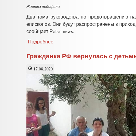
Италии
Жертва педофила
изъяли
сына,
Два тома руководства по предотвращению на
назначен
епископов. Они будут распространены в приход
опекун
сообщает Рolsat news.
Подробнее
о
Итальянский
епископат
Гражданка РФ вернулась с детьм
выпустил
руководство
17.08.2020
по
борьбе
с
педофилией