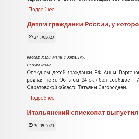
Подробнее
о
Итальянские
дети
Детям гражданки России, у которо
восстали
против
24.10.2020
дистанционного
обучения
Кассат Мэри. Мать и дитя. 1900
Изображение:
Опекуном детей гражданки РФ Анны Варганово
родная тетя. Об этом 24 октября сообщает 
Саратовской области Татьяны Загородней.
Подробнее
о
Детям
гражданки
Итальянский епископат выпустил
России,
у
30.09.2020
которой
в