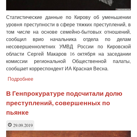
Статистические данные по Кирову об уменьшении
уровня преступности в сфере тяжких преступлений, в
том числе на основе семейно-бытовых отношений,
сообщил врио начальника отдела по делам
несовершеннолетних УМВД России по Кировской
области Сергей Макаров 16 октября на заседании
комиссии региональной Общественной палаты,
сообщает корреспондент ИА Красная Весна.
Подробнее
о
Снизилось
в
В Генпрокуратуре подсчитали долю
4
преступлений, совершенных по
раза!
В
пьянке
МВД
Кирова
29.09.2019
опровергли
пропаганду