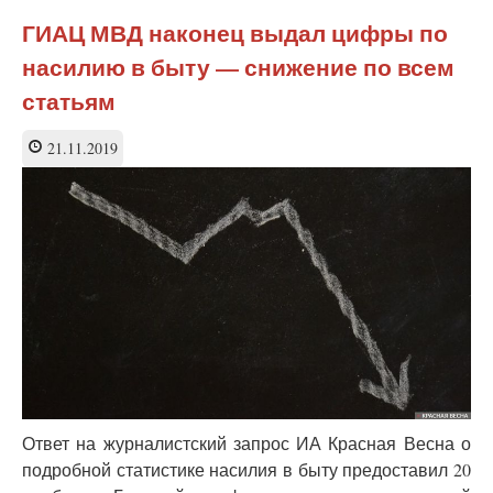
Декриминализация
повлияла
ГИАЦ МВД наконец выдал цифры по
на
насилию в быту — снижение по всем
снижение
подростковой
статьям
преступности
21.11.2019
Ответ на журналистский запрос ИА Красная Весна о
подробной статистике насилия в быту предоставил 20