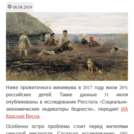
преступлений,
совершенных
08.08.2019
по
пьянке
Ниже прожиточного минимума в 2017 году жили 26%
российских детей. Такие данные 31 июля
опубликованы в исследовании Росстата «Социально-
экономические индикаторы бедности», передает
ИА
Красная Весна
.
Особенно остро проблема стоит перед жителями
сельской местности. Согласно исследованию, 45%