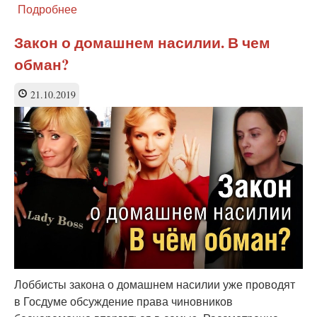
Подробнее
о
Статистика
«семейного
Закон о домашнем насилии. В чем
насилия»
обман?
с
мест
опровергла
21.10.2019
мифы
об
ужасных
русских
Лоббисты закона о домашнем насилии уже проводят
в Госдуме обсуждение права чиновников