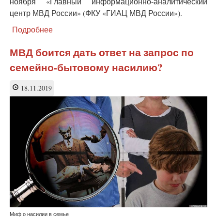
ноября «Главный информационно-аналитический
центр МВД России» (ФКУ «ГИАЦ МВД России»).
Подробнее
о
ГИАЦ
МВД
МВД боится дать ответ на запрос по
наконец
семейно-бытовому насилию?
выдал
цифры
по
18.11.2019
насилию
в
быту
—
снижение
по
всем
статьям
Миф о насилии в семье