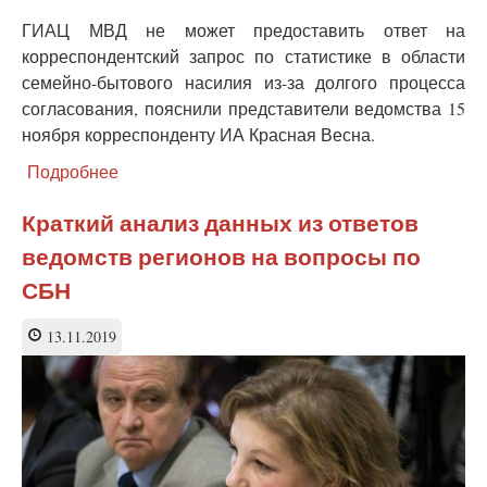
ГИАЦ МВД не может предоставить ответ на
корреспондентский запрос по статистике в области
семейно-бытового насилия из-за долгого процесса
согласования, пояснили представители ведомства 15
ноября корреспонденту ИА Красная Весна.
Подробнее
о
МВД
боится
Краткий анализ данных из ответов
дать
ведомств регионов на вопросы по
ответ
на
СБН
запрос
по
13.11.2019
семейно-
бытовому
насилию?