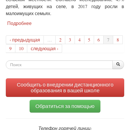
детей, живущих на селе, в 2017 году росли в
малоимущих семьях.
Подробнее
о
Росстат:
каждый
‹ предыдущая
…
2
3
4
5
6
7
8
четвертый
ребенок
9
10
следующая ›
в
России
Форма
живет
По
Поис
в
поиска
нищете
Сообщить о внедрении дистанционного
образования в вашей школе
Обратиться за помощью
Телефон горячей линии: