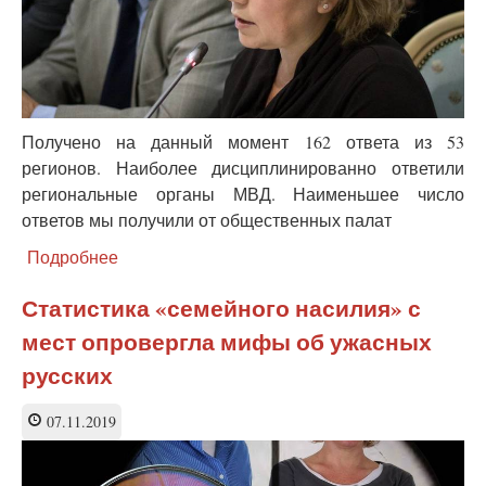
Получено на данный момент 162 ответа из 53
регионов. Наиболее дисциплинированно ответили
региональные органы МВД. Наименьшее число
ответов мы получили от общественных палат
Подробнее
о
Краткий
анализ
Статистика «семейного насилия» с
данных
мест опровергла мифы об ужасных
из
ответов
русских
ведомств
регионов
07.11.2019
на
вопросы
по