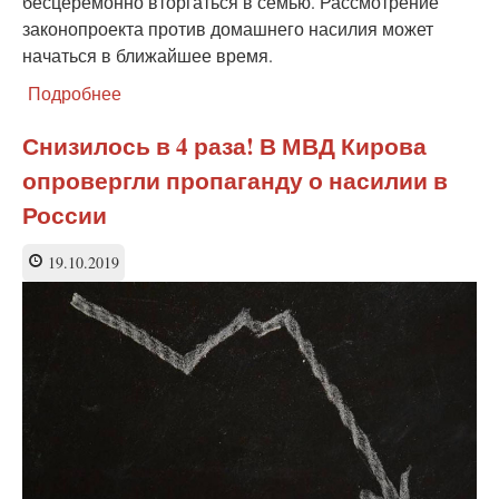
бесцеремонно вторгаться в семью. Рассмотрение
законопроекта против домашнего насилия может
начаться в ближайшее время.
Подробнее
о
Закон
о
Снизилось в 4 раза! В МВД Кирова
домашнем
опровергли пропаганду о насилии в
насилии.
В
России
чем
обман?
19.10.2019