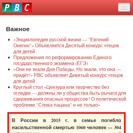
Перейти
eddit
к
ove
основному
Новости
oroscope
содержанию
or
Важное
О нас
oday
«Энциклопедия русской жизни — "Евгений
rintable
Защита семей
Онегин"» Объявляется Десятый конкурс чтецов
ictures
для детей
Образование
Предложения по реформированию Единого
государственного экзамена (ЕГЭ)
Наше сопротивление
«Они не знали Дня Победы, Но знали, что она —
придёт!» РВС объявляет Девятый конкурс чтецов
Регионы
для детей
Круглый стол «Цензура или творчество без
оглядки — должны ли у общества быть рычаги для
Видео
сдерживания опасных процессов? О политической
проблеме "Слова пацана" и не только»
В России в 2015 г. в семье погибло
насильственной смертью 1060 человек — 304