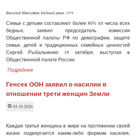
закрытых
на
Василий Максимов. Бедный ужин. 1879
карантин —
Семьи с детьми составляют более 80% от числа всех
Минпросвещения
Школа
бедных, заявил председатель комиссии
Общественной палаты РФ по демографии, защите
семьи, детей и традиционных семейных ценностей
Сергей Рыбальченко 19 октября, выступая в
Общественной палате России.
Подробнее
о
Абсолютное
большинство
Генсек ООН заявил о насилии в
среди
отношении трети женщин Земли
бедных
в
России —
03.10.2020
семьи
с
детьми
Каждая третья женщина в мире на протяжении своей
жизни подвергается каким-либо формам насилия,