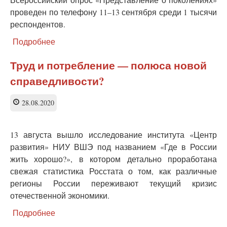
проведен по телефону 11–13 сентября среди 1 тысячи
респондентов.
Подробнее
о
Опрос
показал,
Труд и потребление — полюса новой
сколько
справедливости?
в
России
одиноких
28.08.2020
людей
13 августа вышло исследование института «Центр
развития» НИУ ВШЭ под названием «Где в России
жить хорошо?», в котором детально проработана
свежая статистика Росстата о том, как различные
регионы России переживают текущий кризис
отечественной экономики.
Подробнее
о
Труд