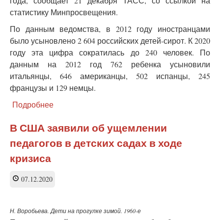
года, сообщает 21 декабря ТАСС, со ссылкой на
статистику Минпросвещения.
По данным ведомства, в 2012 году иностранцами
было усыновлено 2 604 российских детей-сирот. К 2020
году эта цифра сократилась до 240 человек. По
данным на 2012 год 762 ребенка усыновили
итальянцы, 646 американцы, 502 испанцы, 245
французы и 129 немцы.
Подробнее
о
Число
усыновленных
В США заявили об ущемлении
иностранцами
педагогов в детских садах в ходе
детей
из
кризиса
России
сократилось
07.12.2020
в
11
раз
Н. Воробьева. Дети на прогулке зимой. 1960-е