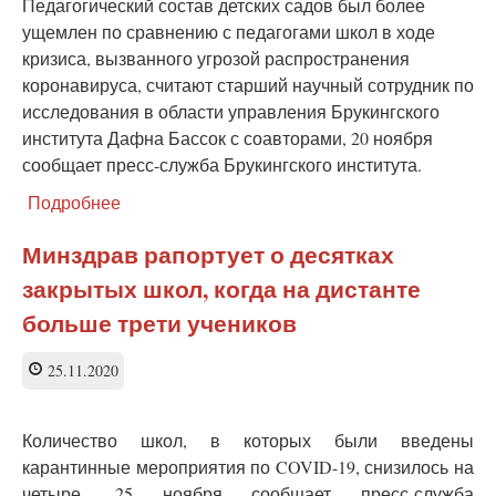
Педагогический состав детских садов был более
ущемлен по сравнению с педагогами школ в ходе
кризиса, вызванного угрозой распространения
коронавируса, считают старший научный сотрудник по
исследования в области управления Брукингского
института Дафна Бассок с соавторами, 20 ноября
сообщает пресс-служба Брукингского института.
Подробнее
о
В
США
Минздрав рапортует о десятках
заявили
закрытых школ, когда на дистанте
об
ущемлении
больше трети учеников
педагогов
в
25.11.2020
детских
садах
в
Количество школ, в которых были введены
ходе
карантинные мероприятия по COVID-19, снизилось на
кризиса
четыре, 25 ноября сообщает пресс-служба