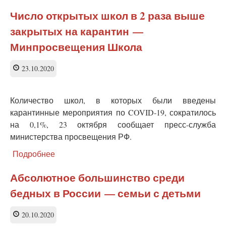
Демограф
рассказал,
Число открытых школ в 2 раза выше
как
закрытых на карантин —
формируются
данные
Минпросвещения Школа
о
смертности
23.10.2020
населения
Количество школ, в которых были введены
карантинные мероприятия по COVID-19, сократилось
на 0,1%, 23 октября сообщает пресс-служба
министерства просвещения РФ.
Подробнее
о
Число
открытых
Абсолютное большинство среди
школ
бедных в России — семьи с детьми
в
2
раза
20.10.2020
выше