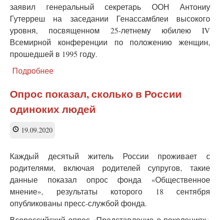
заявил генеральный секретарь ООН Антониу
Гутерреш на заседании Генассамблеи высокого
уровня, посвященном 25-летнему юбилею IV
Всемирной конференции по положению женщин,
прошедшей в 1995 году.
Подробнее
о
Генсек
ООН
Опрос показал, сколько в России
заявил
одиноких людей
о
насилии
в
19.09.2020
отношении
трети
Каждый десятый житель России проживает с
женщин
родителями, включая родителей супругов, такие
Земли
данные показал опрос фонда «Общественное
мнение», результаты которого 18 сентября
опубликованы пресс-службой фонда.
Всероссийский опрос «Представление о поколениях»