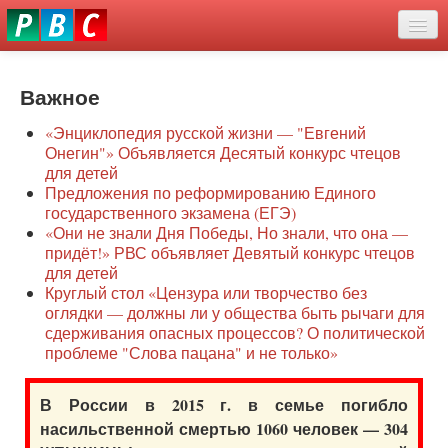
Перейти
eddit
к
ove
основному
Новости
oroscope
содержанию
or
Важное
О нас
oday
«Энциклопедия русской жизни — "Евгений
rintable
Защита семей
Онегин"» Объявляется Десятый конкурс чтецов
ictures
для детей
Образование
Предложения по реформированию Единого
государственного экзамена (ЕГЭ)
Наше сопротивление
«Они не знали Дня Победы, Но знали, что она —
придёт!» РВС объявляет Девятый конкурс чтецов
Регионы
для детей
Круглый стол «Цензура или творчество без
оглядки — должны ли у общества быть рычаги для
Видео
сдерживания опасных процессов? О политической
проблеме "Слова пацана" и не только»
В России в 2015 г. в семье погибло
насильственной смертью 1060 человек — 304