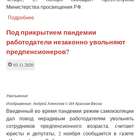
Министерства просвещения РФ.
Подробнее
о
Минздрав
рапортует
Под прикрытием пандемии
о
работодатели незаконно увольняют
десятках
закрытых
предпенсионеров?
школ,
когда
03.11.2020
на
дистанте
больше
трети
учеников
Увольнение
Изображение: Андрей Алексеев © ИА Красная Весна
Введенный во время пандемии режим самоизоляции
дал повод нерадивым работодателям увольнять
сотрудников предпенсионного возраста, считают
юристы и депутаты, 2 ноября сообщается в газете