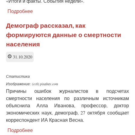
«Итоги и факты. События недели».
Подробнее
о
Под
прикрытием
Демограф рассказал, как
пандемии
формируются данные о смертности
работодатели
незаконно
населения
увольняют
предпенсионеров?
31.10.2020
Статистика
Изображение: (cc0) pixabay.com
Причины ошибок журналистов в подсчетах
смертности населения по различным источникам
объяснила Алла Иванова, профессор, доктор
экономических наук, демограф, 27 октября сообщает
корреспондент ИА Красная Весна.
Подробнее
о