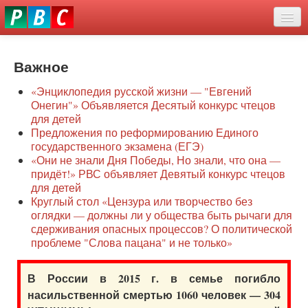
Перейти
eddit
к
ove
основному
Новости
oroscope
содержанию
or
Важное
О нас
oday
«Энциклопедия русской жизни — "Евгений
rintable
Защита семей
Онегин"» Объявляется Десятый конкурс чтецов
ictures
для детей
Образование
Предложения по реформированию Единого
государственного экзамена (ЕГЭ)
Наше сопротивление
«Они не знали Дня Победы, Но знали, что она —
придёт!» РВС объявляет Девятый конкурс чтецов
Регионы
для детей
Круглый стол «Цензура или творчество без
оглядки — должны ли у общества быть рычаги для
Видео
сдерживания опасных процессов? О политической
проблеме "Слова пацана" и не только»
В России в 2015 г. в семье погибло
насильственной смертью 1060 человек — 304