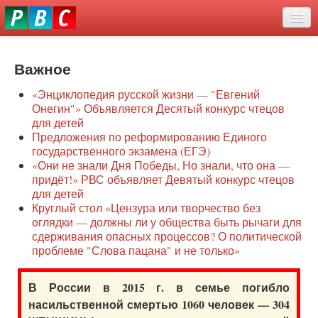
Перейти
eddit
к
ove
основному
Новости
oroscope
содержанию
or
Важное
О нас
oday
«Энциклопедия русской жизни — "Евгений
rintable
Защита семей
Онегин"» Объявляется Десятый конкурс чтецов
ictures
для детей
Образование
Предложения по реформированию Единого
государственного экзамена (ЕГЭ)
Наше сопротивление
«Они не знали Дня Победы, Но знали, что она —
придёт!» РВС объявляет Девятый конкурс чтецов
Регионы
для детей
Круглый стол «Цензура или творчество без
оглядки — должны ли у общества быть рычаги для
Видео
сдерживания опасных процессов? О политической
проблеме "Слова пацана" и не только»
В России в 2015 г. в семье погибло
насильственной смертью 1060 человек — 304