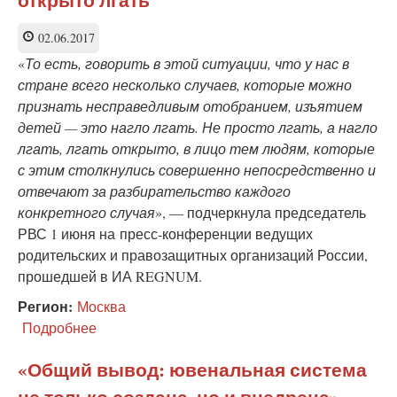
открыто лгать
кто-
то
02.06.2017
манипулирует
«
То есть, говорить в этой ситуации, что у нас в
стране всего несколько случаев, которые можно
признать несправедливым отобранием, изъятием
детей — это нагло лгать. Не просто лгать, а нагло
лгать, лгать открыто, в лицо тем людям, которые
с этим столкнулись совершенно непосредственно и
отвечают за разбирательство каждого
конкретного случая
», — подчеркнула председатель
РВС 1 июня на пресс-конференции ведущих
родительских и правозащитных организаций России,
прошедшей в ИА REGNUM.
Регион:
Москва
Подробнее
о
Мамиконян:
говорить
«Общий вывод: ювенальная система
о