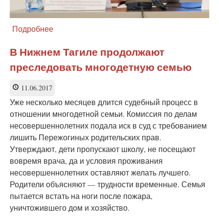
Подробнее
о
Ювенальный
террор
В Нижнем Тагиле продолжают
по-
преследовать многодетную семью
фински.
Что
привлекает
11.06.2017
детского
Уже несколько месяцев длится судебный процесс в
омбудсмена
отношении многодетной семьи. Комиссия по делам
несовершеннолетних подала иск в суд с требованием
лишить Пережогиных родительских прав.
Утверждают, дети пропускают школу, не посещают
вовремя врача, да и условия проживания
несовершеннолетних оставляют желать лучшего.
Родители объясняют
—
трудности временные. Семья
пытается встать на ноги после пожара,
уничтожившего дом и хозяйство.