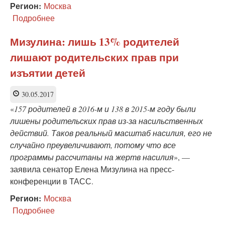
Регион:
Москва
Подробнее
о
«Общий
вывод:
Мизулина: лишь 13% родителей
ювенальная
лишают родительских прав при
система
не
изъятии детей
только
создана,
30.05.2017
но
и
«
157 родителей в 2016-м и 138 в 2015-м году были
внедрена»
лишены родительских прав из-за насильственных
действий. Таков реальный масштаб насилия, его не
случайно преувеличивают, потому что все
программы рассчитаны на жертв насилия
»,
—
заявила сенатор Елена Мизулина на пресс-
конференции в ТАСС.
Регион:
Москва
Подробнее
о
Мизулина: