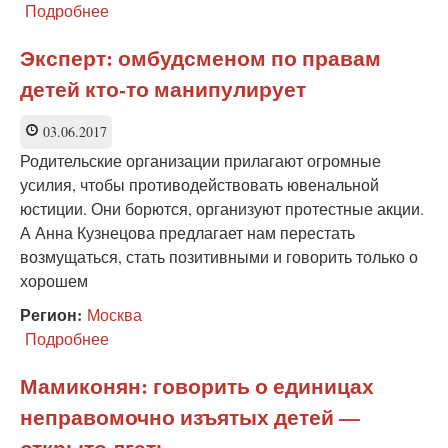
Подробнее
о
В
Нижнем
Эксперт: омбудсменом по правам
Тагиле
детей кто-то манипулирует
продолжают
преследовать
многодетную
03.06.2017
семью
Родительские организации прилагают огромные
усилия, чтобы противодействовать ювенальной
юстиции. Они борются, организуют протестные акции.
А Анна Кузнецова предлагает нам перестать
возмущаться, стать позитивными и говорить только о
хорошем
Регион:
Москва
Подробнее
о
Эксперт:
омбудсменом
Мамиконян: говорить о единицах
по
неправомочно изъятых детей —
правам
детей