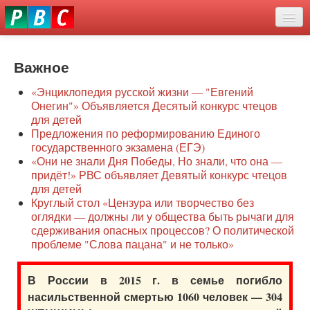
Перейти
eddit
к
ove
основному
Новости
oroscope
содержанию
or
Важное
О нас
oday
«Энциклопедия русской жизни — "Евгений
rintable
Защита семей
Онегин"» Объявляется Десятый конкурс чтецов
ictures
для детей
Образование
Предложения по реформированию Единого
государственного экзамена (ЕГЭ)
Наше сопротивление
«Они не знали Дня Победы, Но знали, что она —
придёт!» РВС объявляет Девятый конкурс чтецов
Регионы
для детей
Круглый стол «Цензура или творчество без
оглядки — должны ли у общества быть рычаги для
Видео
сдерживания опасных процессов? О политической
проблеме "Слова пацана" и не только»
В России в 2015 г. в семье погибло
насильственной смертью 1060 человек — 304