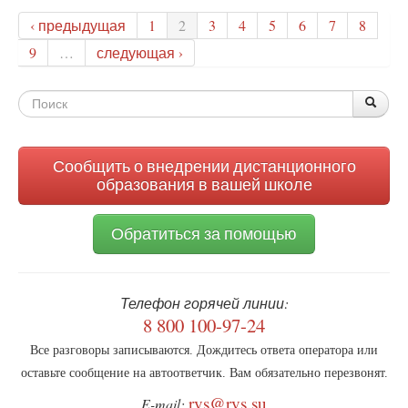
лишь
‹ предыдущая
1
2
3
4
5
6
7
8
13%
родителей
9
…
следующая ›
лишают
родительских
Форма
прав
По
Поис
при
поиска
изъятии
детей
Сообщить о внедрении дистанционного
образования в вашей школе
Обратиться за помощью
Телефон горячей линии:
8 800 100-97-24
Все разговоры записываются. Дождитесь ответа оператора или
оставьте сообщение на автоответчик. Вам обязательно перезвонят.
rvs@rvs.su
E-mail: