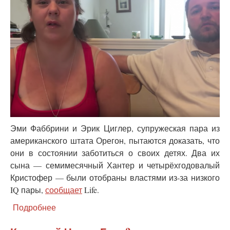
Эми Фаббрини и Эрик Циглер, супружеская пара из
американского штата Орегон, пытаются доказать, что
они в состоянии заботиться о своих детях. Два их
сына — семимесячный Хантер и четырёхгодовалый
Кристофер — были отобраны властями из-за низкого
IQ пары,
сообщает
Life.
Подробнее
о
В
США