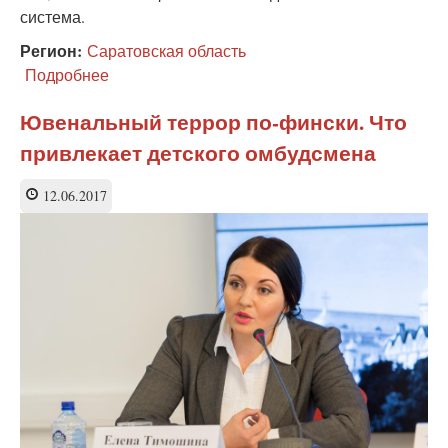
система.
Регион:
Саратовская область
Подробнее
о
Анна
Кузнецова:
Ювенальный террор по-фински. Что
избыточно
привлекает детского омбудсмена
применяемые
меры
не
12.06.2017
являются
в
полной
мере
неправомерными,
незаконными