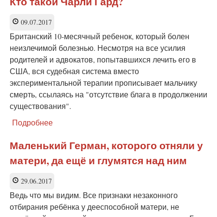
Кто такой Чарли Гард?
у
пары
09.07.2017
отнимают
Британский 10-месячный ребенок, который болен
детей
из-
неизлечимой болезнью. Несмотря на все усилия
за
родителей и адвокатов, попытавшихся лечить его в
низкого
США, вся судебная система вместо
IQ
экспериментальной терапии прописывает мальчику
смерть, ссылаясь на "отсутствие блага в продолжении
существования".
Подробнее
о
Кто
такой
Маленький Герман, которого отняли у
Чарли
матери, да ещё и глумятся над ним
Гард?
29.06.2017
Ведь что мы видим. Все признаки незаконного
отбирания ребёнка у дееспособной матери, не