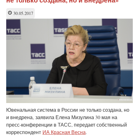
не только создана, но и внедрена»
единицах
неправомочно
изъятых
30.05.2017
детей
—
открыто
лгать
Ювенальная система в России не только создана, но
и внедрена, заявила Елена Мизулина 30 мая на
пресс-конференции в ТАСС, передает собственный
корреспондент
ИА Красная Весна
.