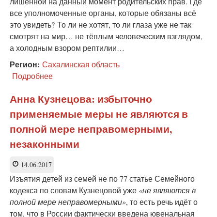
лишённой на данный момент родительских прав. Где
все уполномоченные органы, которые обязаны всё
это увидеть? То ли не хотят, то ли глаза уже не так
смотрят на мир… не тёплым человеческим взглядом,
а холодным взором рептилии…
Регион:
Сахалинская область
Подробнее
о
Маленький
Герман,
Анна Кузнецова: избыточно
которого
применяемые меры не являются в
отняли
у
полной мере неправомерными,
матери,
незаконными
да
ещё
и
14.06.2017
глумятся
Изъятия детей из семей не по 77 статье Семейного
над
кодекса по словам Кузнецовой уже
«не являются в
ним
полной мере неправомерными»
, то есть речь идёт о
том, что в России фактически введена ювенальная