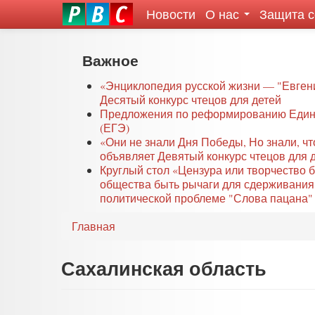
Новости
О нас
Защита 
eddit
ove
oroscope
Перейти
Важное
or
к
oday
основному
«Энциклопедия русской жизни — "Евген
rintable
Десятый конкурс чтецов для детей
содержанию
Предложения по реформированию Едино
ictures
(ЕГЭ)
«Они не знали Дня Победы, Но знали, ч
объявляет Девятый конкурс чтецов для 
Круглый стол «Цензура или творчество 
общества быть рычаги для сдерживания
политической проблеме "Слова пацана" 
Главная
Сахалинская область