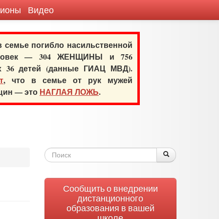
гионы
Видео
 в семье погибло насильственной
еловек — 304 ЖЕНЩИНЫ и 756
х 36 детей (данные ГИАЦ МВД).
т
, что в семье от рук мужей
нщин — это
НАГЛАЯ ЛОЖЬ
.
Форма
Поиск
Поиск
поиска
Сообщить о внедрении
дистанционного
образования в вашей
школе