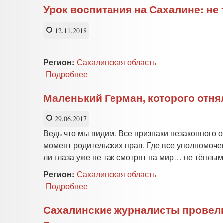
Урок воспитания на Сахалине: не
12.11.2018
Регион:
Сахалинская область
Подробнее
о
Урок
воспитания
Маленький Герман, которого отнял
на
Сахалине:
29.06.2017
не
Ведь что мы видим. Все признаки незаконного 
так
одета —
момент родительских прав. Где все уполномочен
неадекватная
ли глаза уже не так смотрят на мир… не тёплы
или
Регион:
приемная
Сахалинская область
Подробнее
о
Маленький
Герман,
Сахалинские журналисты провел
которого