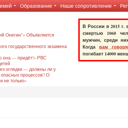
семей
Образование
Наше сопротивление
Ре
В России в 2015 г.
смертью 1060 ч
ий Онегин"» Объявляется
мужчин, среди ни
го государственного экзамена
Когда
вам говоря
погибает 14000 же
то она — придёт!» РВС
детей
без оглядки — должны ли у
 опасных процессов? О
и не только»