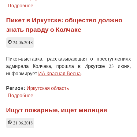
Подробнее
о
Иркутские
власти
Пикет в Иркутске: общество должно
запретили
знать правду о Колчаке
протестовать
против
пенсионной
24.06.2018
реформы
Пикет-выставка, рассказывающая о преступлениях
адмирала Колчака, прошла в Иркутске 23 июня,
информирует
ИА Красная Весна
.
Регион:
Иркутская область
Подробнее
о
Пикет
в
Ищут пожарные, ищет милиция
Иркутске:
общество
21.06.2018
должно
знать