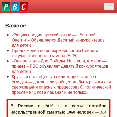
Перейти
eddit
к
ove
основному
Новости
oroscope
содержанию
or
Важное
О нас
oday
«Энциклопедия русской жизни — "Евгений
rintable
Защита семей
Онегин"» Объявляется Десятый конкурс чтецов
ictures
для детей
Образование
Предложения по реформированию Единого
государственного экзамена (ЕГЭ)
Наше сопротивление
«Они не знали Дня Победы, Но знали, что она —
придёт!» РВС объявляет Девятый конкурс чтецов
Регионы
для детей
Круглый стол «Цензура или творчество без
оглядки — должны ли у общества быть рычаги для
Видео
сдерживания опасных процессов? О политической
проблеме "Слова пацана" и не только»
В России в 2015 г. в семье погибло
насильственной смертью 1060 человек — 304