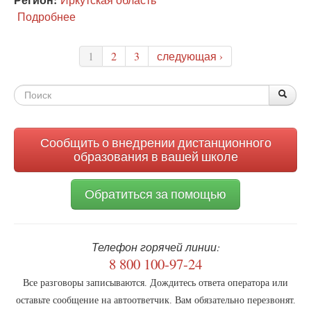
Подробнее
о
Иркутские
родители
1
2
3
следующая ›
требуют
открытого
обсуждения
Форма
По
Поис
Стратегии
поиска
детства
Сообщить о внедрении дистанционного
образования в вашей школе
Обратиться за помощью
Телефон горячей линии:
8 800 100-97-24
Все разговоры записываются. Дождитесь ответа оператора или
оставьте сообщение на автоответчик. Вам обязательно перезвонят.