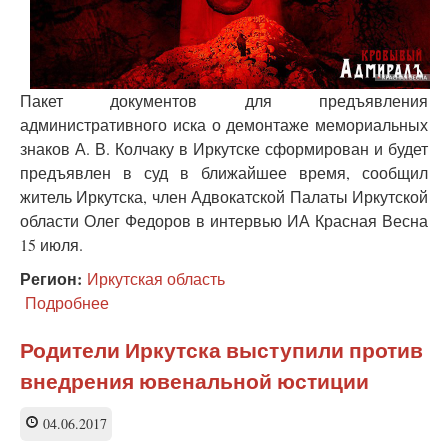
Пакет документов для предъявления
административного иска о демонтаже мемориальных
знаков А. В. Колчаку в Иркутске сформирован и будет
предъявлен в суд в ближайшее время, сообщил
житель Иркутска, член Адвокатской Палаты Иркутской
области Олег Федоров в интервью ИА Красная Весна
15 июля.
Регион:
Иркутская область
Подробнее
о
Требование
о
Родители Иркутска выступили против
демонтаже
внедрения ювенальной юстиции
памятника
Колчаку
сформулировано
04.06.2017
в