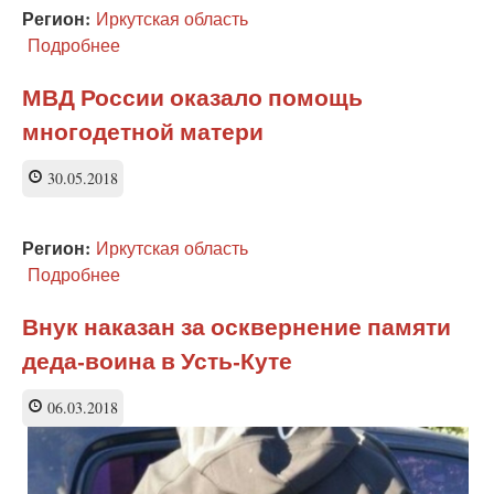
правду
Регион:
Иркутская область
о
Подробнее
о
Колчаке
Ищут
пожарные,
МВД России оказало помощь
ищет
многодетной матери
милиция
30.05.2018
Регион:
Иркутская область
Подробнее
о
МВД
России
Внук наказан за осквернение памяти
оказало
деда-воина в Усть-Куте
помощь
многодетной
матери
06.03.2018