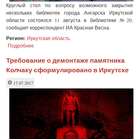
Круглый стол по вопросу возможного закрытия
нескольких библиотек города Ангарска Иркутской
области состоялся 11 августа в библиотеке №20,
сообщает корреспондент ИА Красная Весна.
Регион:
Иркутская область
Подробнее
о
В
Ангарске
Требование о демонтаже памятника
хотят
Колчаку сформулировано в Иркутске
закрыть
четыре
библиотеки
17.07.2017