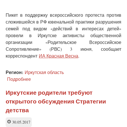
Иркутске
Пикет в поддержку всероссийского протеста против
сложившейся в РФ ювенальной практики разрушения
семей под видом «действий в интересах детей»
провели в Иркутске активисты общественной
организации «Родительское Всероссийское
Сопротивление» (РВС) 3 июня, сообщает
корреспондент
ИА Красная Весна
.
Регион:
Иркутская область
Подробнее
о
Родители
Иркутска
Иркутские родители требуют
выступили
открытого обсуждения Стратегии
против
внедрения
детства
ювенальной
юстиции
30.05.2017