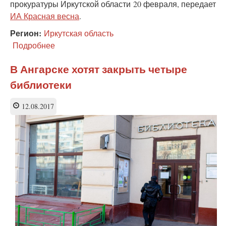
прокуратуры Иркутской области 20 февраля, передает
ИА Красная весна
.
Регион:
Иркутская область
Подробнее
о
20
детей
В Ангарске хотят закрыть четыре
изъяли
библиотеки
из
семей
Аларского
12.08.2017
района