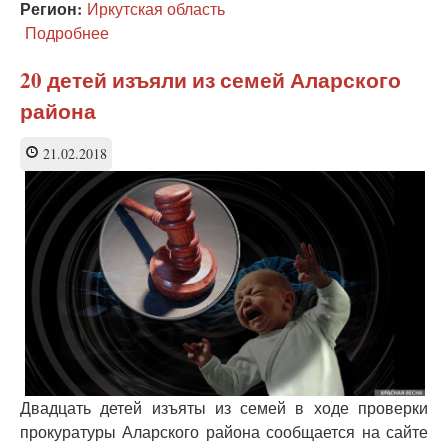
Регион:
Иркутская область
Подробнее
о
Внук
наказан
20 детей изъяли из семей Аларского
за
района
осквернение
памяти
деда-
21.02.2018
воина
в
Усть-
Куте
Двадцать детей изъяты из семей в ходе проверки
прокуратуры Аларского района сообщается на сайте